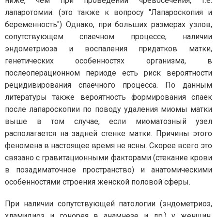
ниже, чем при проведении чревосечения, т.е.
лапаротомии. (это также к вопросу "Лапароскопия и
беременность") Однако, при больших размерах узлов,
сопутствующем спаечном процессе, наличии
эндометриоза и воспаления придатков матки,
генетических особенностях организма, в
послеоперационном периоде есть риск вероятности
рецидивирования спаечного процесса. По данным
литературы также вероятность формирования спаек
после лапароскопии по поводу удаления миомы матки
выше в том случае, если миоматозный узел
располагается на задней стенке матки. Причины этого
феномена в настоящее время не ясны. Скорее всего это
связано с гравитационными факторами (стекание крови
в позадиматочное пространство) и анатомическими
особенностями строения женской половой сферы.
При наличии сопутствующей патологии (эндометриоз,
хламидиоз и гонорея в анамнезе и др.) у женщин,