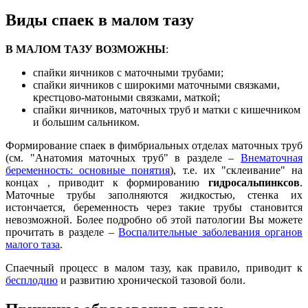
Виды спаек в малом тазу
В МАЛОМ ТАЗУ ВОЗМОЖНЫ
:
спайки яичников с маточными трубами;
спайки яичников с широкими маточными связками,
крестцово-матоными связками, маткой;
спайки яичников, маточных труб и матки с кишечником
и большим сальником.
Формирование спаек в фимбриальных отделах маточных труб
(см. "Анатомия маточных труб" в разделе –
Внематочная
беременность: основные понятия
), т.е. их "склеивание" на
концах , приводит к формированию
гидросальпинксов
.
Маточные трубы заполняются жидкостью, стенка их
истончается, беременность через такие трубы становится
невозможной. Более подробно об этой патологии Вы можете
прочитать в разделе –
Воспалительные заболевания органов
малого таза
.
Спаечный процесс в малом тазу, как правило, приводит к
бесплодию
и развитию хронической тазовой боли.