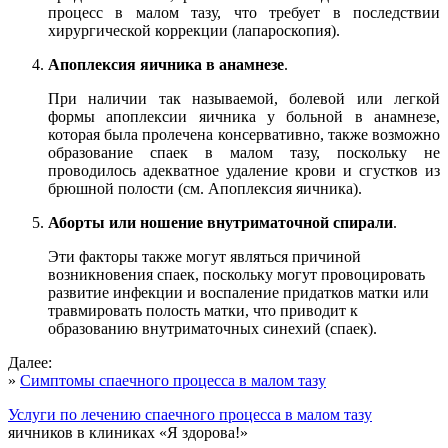
процесс в малом тазу, что требует в последствии
хирургической коррекции (лапароскопия).
Апоплексия яичника в анамнезе
.
При наличии так называемой, болевой или легкой
формы апоплексии яичника у больной в анамнезе,
которая была пролечена консервативно, также возможно
образование спаек в малом тазу, поскольку не
проводилось адекватное удаление крови и сгустков из
брюшной полости (см. Апоплексия яичника).
Аборты или ношение внутриматочной спирали
.
Эти факторы также могут являться причиной
возникновения спаек, поскольку могут провоцировать
развитие инфекции и воспаление придатков матки или
травмировать полость матки, что приводит к
образованию внутриматочных синехий (спаек).
Далее:
»
Cимптомы спаечного процесса в малом тазу
Услуги по лечению спаечного процесса в малом тазу
яичников в клиниках «Я здорова!»