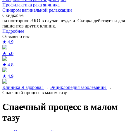
Профилактика рака яичника
Синдром вагинальной релаксации
Скидка
5%
на повторное ЭКО в случае неудачи. Скидка действует и для
пациентов других клиник.
Подробнее
Отзывы о нас
★
4.9
★
5.0
★
4.8
★
4.9
Клиника Я здорова!
→
Энциклопедия заболеваний
→
Спаечный процесс в малом тазу
Спаечный процесс в малом
тазу