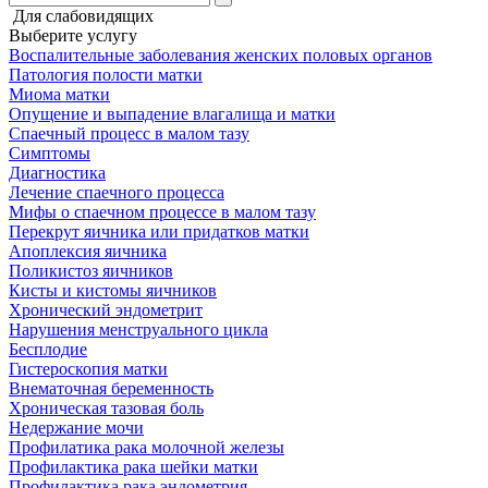
Для слабовидящих
Выберите услугу
Воспалительные заболевания женских половых органов
Патология полости матки
Миома матки
Опущение и выпадение влагалища и матки
Спаечный процесс в малом тазу
Cимптомы
Диагностика
Лечение спаечного процесса
Мифы о спаечном процессе в малом тазу
Перекрут яичника или придатков матки
Апоплексия яичника
Поликистоз яичников
Кисты и кистомы яичников
Хронический эндометрит
Нарушения менструального цикла
Бесплодие
Гистероскопия матки
Внематочная беременность
Хроническая тазовая боль
Недержание мочи
Профилатика рака молочной железы
Профилактика рака шейки матки
Профилактика рака эндометрия