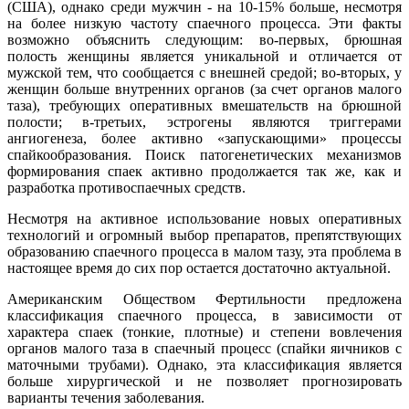
(США), однако среди мужчин - на 10-15% больше, несмотря
на более низкую частоту спаечного процесса. Эти факты
возможно объяснить следующим: во-первых, брюшная
полость женщины является уникальной и отличается от
мужской тем, что сообщается с внешней средой; во-вторых, у
женщин больше внутренних органов (за счет органов малого
таза), требующих оперативных вмешательств на брюшной
полости; в-третьих, эстрогены являются триггерами
ангиогенеза, более активно «запускающими» процессы
спайкообразования. Поиск патогенетических механизмов
формирования спаек активно продолжается так же, как и
разработка противоспаечных средств.
Несмотря на активное использование новых оперативных
технологий и огромный выбор препаратов, препятствующих
образованию спаечного процесса в малом тазу, эта проблема в
настоящее время до сих пор остается достаточно актуальной.
Американским Обществом Фертильности предложена
классификация спаечного процесса, в зависимости от
характера спаек (тонкие, плотные) и степени вовлечения
органов малого таза в спаечный процесс (спайки яичников с
маточными трубами). Однако, эта классификация является
больше хирургической и не позволяет прогнозировать
варианты течения заболевания.