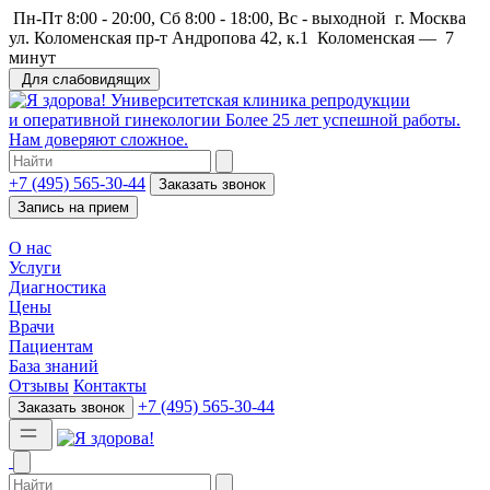
Пн-Пт 8:00 - 20:00, Сб 8:00 - 18:00, Вс - выходной
г. Москва
ул. Коломенская пр-т Андропова 42, к.1
Коломенская
—
7
минут
Для слабовидящих
Университетская клиника репродукции
и оперативной гинекологии
Более 25 лет успешной работы.
Нам доверяют сложное.
+7 (495) 565-30-44
Заказать звонок
Запись на прием
О нас
Услуги
Диагностика
Цены
Врачи
Пациентам
База знаний
Отзывы
Контакты
+7 (495) 565-30-44
Заказать звонок