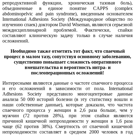
репродуктивной функции, хроническая тазовая боль),
объединенные в единое понятие CAPPS (complex
abdominopelvic and pain syndrome), введенным основателем
International Adhesions Society (Международное общество по
изучению спаек) доктором David Wiseman, являются серьезной
междисциплинарной проблемой. Фактически, спайки
составляют клиническую задачу только в случае наличия
осложнений.
Необходимо также отметить тот факт, что спаечный
процесс в малом тазу, сопутствуя основному заболеванию,
существенно повышает сложность оперативного
вмешательства и вероятность интра- и
послеоперационных осложнений!
Интересными являются данные о частоте спаечного процесса
и его осложнений в зависимости от пола. International
Adhesions Society представило многоцентровые данные
анализа 50 000 историй болезни (в эту статистику вошли и
наши собственные данные), которые доказали, что частота
спаечного процесса у женщин в 2,6 раза больше, чем у
мужчин (72 против 28%), при этом спайки являются
причиной кишечной непроходимости у женщин в 1,6 раза
чаще (62 против 38%). Смертность от спаечной кишечной
непроходимости составляет в среднем 2000 человек в год