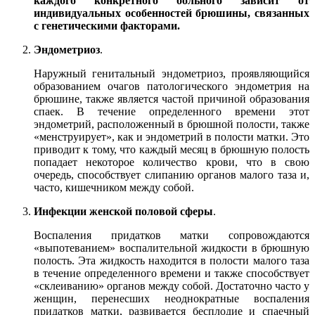
каждого конкретного больного зависит от
индивидуальных особенностей брюшины, связанных
с генетическими факторами.
Эндометриоз
.
Наружный генитальный эндометриоз, проявляющийся
образованием очагов патологического эндометрия на
брюшине, также является частой причиной образования
спаек. В течение определенного времени этот
эндометрий, расположенный в брюшной полости, также
«менструирует», как и эндометрий в полости матки. Это
приводит к тому, что каждый месяц в брюшную полость
попадает некоторое количество крови, что в свою
очередь, способствует слипанию органов малого таза и,
часто, кишечником между собой.
Инфекции женской половой сферы
.
Воспаления придатков матки сопровождаются
«выпотеванием» воспалительной жидкости в брюшную
полость. Эта жидкость находится в полости малого таза
в течение определенного времени и также способствует
«склеиванию» органов между собой. Достаточно часто у
женщин, перенесших неоднократные воспаления
придатков матки, развивается бесплодие и спаечный