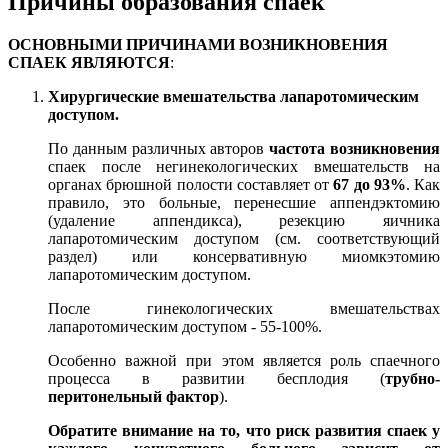
Причины образования спаек
ОСНОВНЫМИ ПРИЧИНАМИ ВОЗНИКНОВЕНИЯ
СПАЕК ЯВЛЯЮТСЯ
:
Хирургические вмешательства лапаротомическим
доступом.
По данным различных авторов
частота возникновения
спаек после негинекологических вмешательств на
органах брюшной полости составляет от
67 до 93%
. Как
правило, это больные, перенесшие аппендэктомию
(удаление аппендикса), резекцию яичника
лапаротомическим доступом (см. соответствующий
раздел) или консервативную миомкэтомию
лапаротомическим доступом.
После гинекологических вмешательствах
лапаротомическим доступом - 55-100%.
Особенно важной при этом является роль спаечного
процесса в развитии бесплодия (
трубно-
перитонельный фактор
).
Обратите внимание на то, что риск развития спаек у