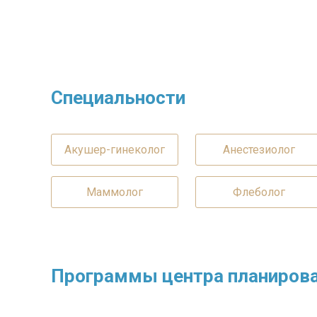
Специальности
Акушер-гинеколог
Анестезиолог
Маммолог
Флеболог
Программы центра планиров