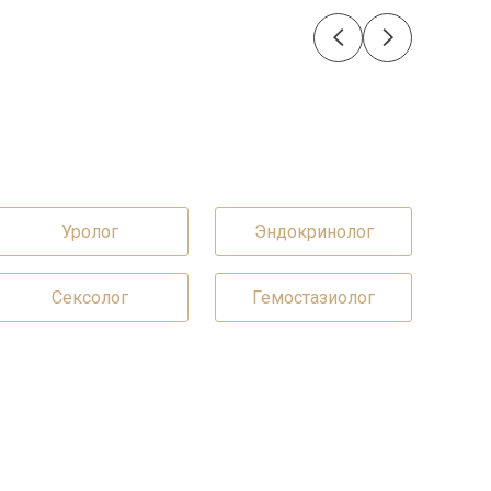
Уролог
Эндокринолог
Сексолог
Гемостазиолог