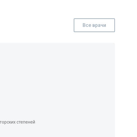
Все врачи
Дуби
торских степеней
Акуше