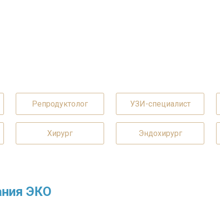
Репродуктолог
УЗИ-специалист
Хирург
Эндохирург
ания ЭКО