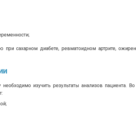
еременности;
 при сахарном диабете, ревматоидном артрите, ожирени
ии
у необходимо изучить результаты анализов пациента. В
т:
ой;