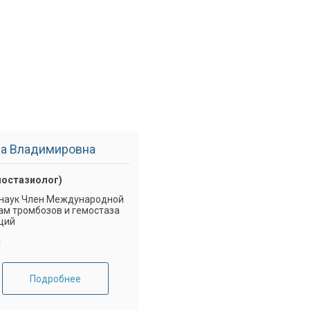
на Владимировна
мостазиолог)
 наук Член Международной
ам тромбозов и гемостаза
ций
и
Подробнее