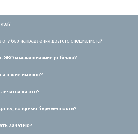
таза?
ологу без направления другого специалиста?
ть ЭКО и вынашивание ребенка?
м и какие именно?
 лечится ли это?
кровь, во время беременности?
ать зачатию?