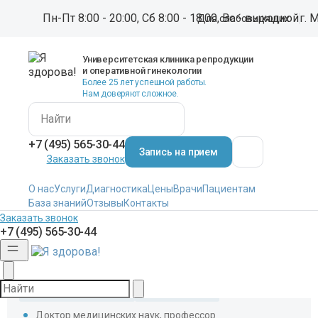
Для слабовидящих
Пн-Пт 8:00 - 20:00, Сб 8:00 - 18:00, Вс - выходной
г. 
Для слабовидящих
Клиника Я здорова!
Врачи
Дубинская Екатерина Дмитриевна
Дубинская Екатерина Дмитриевна
Университетская клиника репродукции
и оперативной гинекологии
Более 25 лет успешной работы.
Нам доверяют сложное.
+7 (495) 565-30-44
Запись на прием
Заказать звонок
О нас
Услуги
Диагностика
Цены
Врачи
Пациентам
Отзывы
Контакты
База знаний
Заказать звонок
+7 (495) 565-30-44
Акушер-гинеколог
Эндохирург
Доктор медицинских наук, профессор