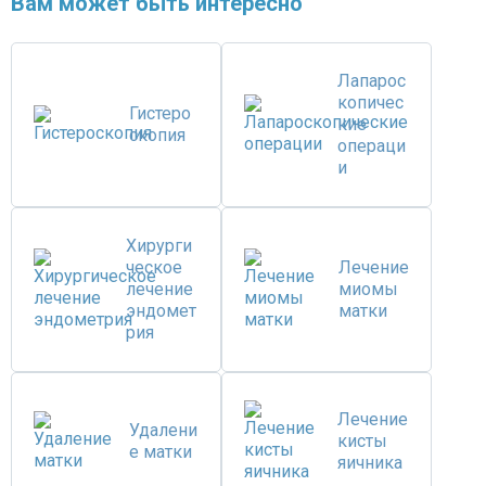
Вам может быть интересно
Лапарос
копичес
Гистеро
кие
скопия
операци
и
Хирурги
ческое
Лечение
лечение
миомы
эндомет
матки
рия
Лечение
Удалени
кисты
е матки
яичника