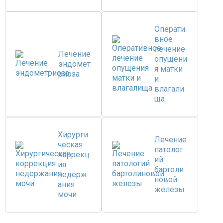
Операти
вное
лечение
Лечение
опущени
эндомет
я матки
риоза
и
влагали
ща
Хирурги
Лечение
ческая
патолог
коррекц
ий
ия
бартоли
недерж
новой
ания
железы
мочи