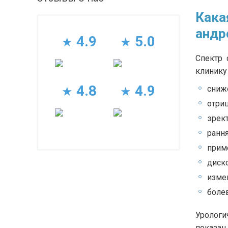
Кака
андр
4.9
5.0
★
★
Спектр 
клинику
4.8
4.9
сниж
★
★
отри
эрек
рання
прим
диск
измен
боле
Урологи
показан