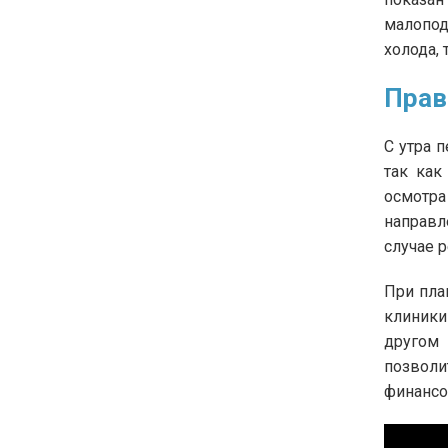
малопод
холода,
Прав
С утра 
так как
осмотра
направл
случае 
При пла
клиники
другом 
позволи
финансо