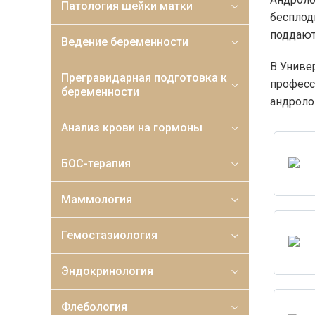
Патология шейки матки
бесплод
поддают
Ведение беременности
В Униве
Прегравидарная подготовка к
профес
беременности
андроло
Анализ крови на гормоны
БОС-терапия
Маммология
Гемостазиология
Эндокринология
Флебология