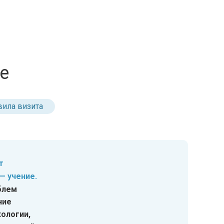
е
вила визита
т
— учение.
блем
ние
кологии,