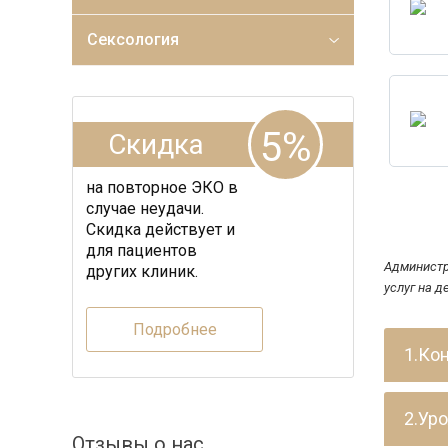
Сексология
5%
Скидка
на повторное ЭКО в
случае неудачи.
Скидка действует и
для пациентов
Администр
других клиник.
услуг на д
Подробнее
1.Ко
2.Ур
Отзывы о нас