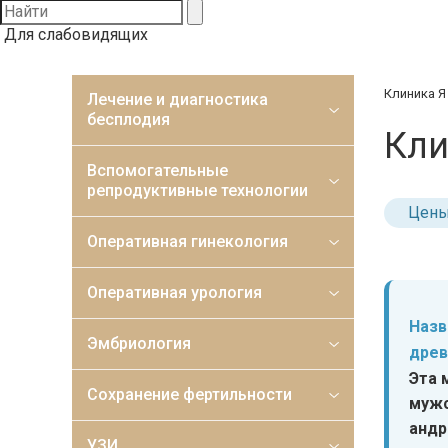
Для слабовидящих
Клиника Я
Лечение и диагностика
бесплодия
Кли
Вспомогательные
репродуктивные технологии
Цен
Оперативная гинекология
Оперативная урология
Назв
Эмбриология
древ
Эта 
Сохранение фертильности
мужс
андр
УЗИ