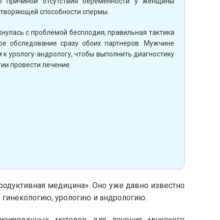
то причиной отсутствия беременности у женщины
отворяющей способности спермы.
кнулась с проблемой бесплодия, правильная тактика
е обследование сразу обоих партнеров. Мужчине
 к урологу-андрологу, чтобы выполнить диагностику
ии провести лечение.
родуктивная медицина». Оно уже давно известно
: гинекологию, урологию и андрологию.
лизированных методов для лечения мужского