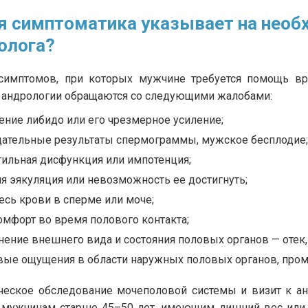
я симптоматика указывает на необ
олога?
симптомов, при которых мужчине требуется помощь вр
 андрологии обращаются со следующими жалобами:
ение либидо или его чрезмерное усиление;
цательные результаты спермограммы, мужское бесплодие;
тильная дисфункция или импотенция;
я эякуляция или невозможность ее достигнуть;
есь крови в сперме или моче;
омфорт во время полового контакта;
ение внешнего вида и состояния половых органов — отек, 
вые ощущения в области наружных половых органов, пром
ческое обследование мочеполовой системы и визит к ан
 мужчинам старше 45–50 лет, имеющим лишний вес или