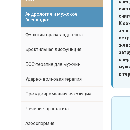
спец
сист
Андрология и мужское
счит
бесплодие
К со
за п
Функции врача-андролога
остр
женс
Эректильная дисфункция
зат
спер
БОС-терапия для мужчин
мужч
к те
Ударно-волновая терапия
Преждевременная эякуляция
Лечение простатита
Азооспермия