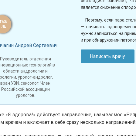
бесплодия» означает, ч
является снижение оплод
Поэтому, если пара стол
ТАЖ
8 ЛЕТ
— начинать одновременно
нужно записаться на прием
и при обнаружении патолог
чагин Андрей Сергеевич
Написать врачу
Руководитель отделения
нновационных технологий в
области андрологии и
рологии, уролог-андролог,
врач УЗИ, сексолог. Член
Российской ассоциации
урологов.
ке «Я здорова!» действует направление, называемое «Реп
м врачам и включает в себя сразу несколько направлений
огическое направление — это полный спектр специа