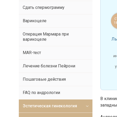
Cдать спермограмму
С
Варикоцеле
1
Операция Мармара при
Лы
варикоцеле
MAR-тест
и
Лечение болезни Пейрони
у
Пошаговые действия
FAQ по андрологии
В клини
западны
Эстетическая гинекология
Андрол