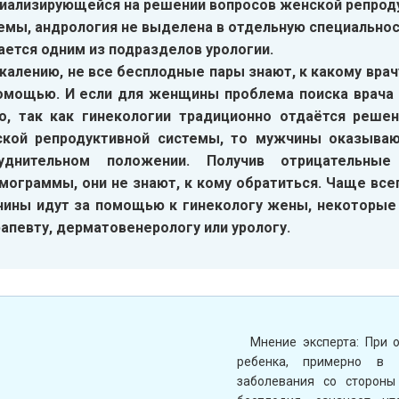
иализирующейся на решении вопросов женской репрод
емы, андрология не выделена в отдельную специальнос
ается одним из подразделов урологии.
жалению, не все бесплодные пары знают, к какому врач
омощью. И если для женщины проблема поиска врача 
о, так как гинекологии традиционно отдаётся реше
кой репродуктивной системы, то мужчины оказываю
руднительном положении. Получив отрицательные
мограммы, они не знают, к кому обратиться. Чаще все
ины идут за помощью к гинекологу жены, некоторы
рапевту, дерматовенерологу или урологу.
Мнение эксперта: При 
ребенка, примерно в 
заболевания со стороны