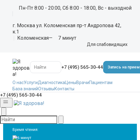
Для слабовидящих
Пн-Пт 8:00 - 20:00, Сб 8:00 - 18:00, Вс - выходной
Клиника Я здорова!
Статьи
Профилактика варикоза: как
сохранить здоровье вен на ногах?
г. Москва ул. Коломенская пр-т Андропова 42,
Профилактика варикоза: как
к.1
Коломенская
—
7 минут
сохранить здоровье вен на ногах?
Для слабовидящих
+7 (495) 565-30-44
Запись на прием
Автор статьи
Соболева Полина Юрьевна
О нас
Услуги
Диагностика
Цены
Врачи
Пациентам
Кандидат медицинских наук
Отзывы
Контакты
База знаний
+7 (495) 565-30-44
16 лет
771
Дата публикации:
31.10.2025
Время чтения:
6 минут