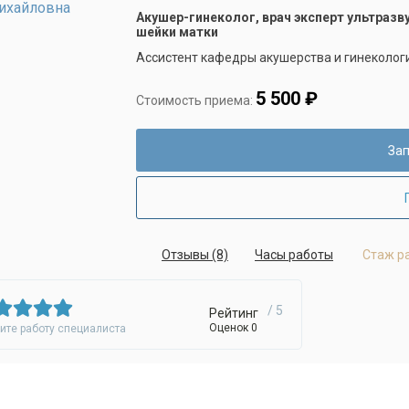
Акушер-гинеколог, врач эксперт ультразв
шейки матки
Ассистент кафедры акушерства и гинеколо
5 500 ₽
Стоимость приема:
Зап
Отзывы (8)
Часы работы
Стаж р
/ 5
Рейтинг
Оценок 0
ите работу специалиста