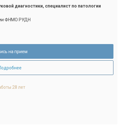
уковой диагностики, специалист по патологии
гии ФНМО РУДН
ись на прием
Подробнее
аботы 28 лет
Оцени