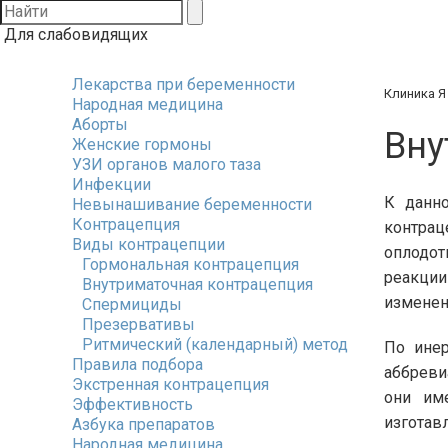
Для слабовидящих
Лекарства при беременности
Клиника Я
Народная медицина
Аборты
Вну
Женские гормоны
УЗИ органов малого таза
Инфекции
К данно
Невынашивание беременности
Контрацепция
контра
Виды контрацепции
оплодот
Гормональная контрацепция
реакции
Внутриматочная контрацепция
изменен
Спермициды
Презервативы
Ритмический (календарный) метод
По инер
Правила подбора
аббреви
Экстренная контрацепция
они им
Эффективность
изготав
Азбука препаратов
Народная медицина