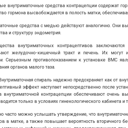
ые внутриматочные средства контрацепции содержат гор
тво гормона высвобождается в полость матки, обеспечивая
аточные средства с медью действуют аналогично. Они в
тва и структуру эндометрия.
щества внутриматочных контрацептивов заключаются
ивают желудочно-кишечный тракт и печень. Их могут
м. Серьезным противопоказанием к установке ВМС явл
ания органов малого таза.
Внутриматочная спираль надежно предохраняет как от внут
ептивный эффект наступает непосредственно после уста
а внутриматочной контрацепции обеспечивают очень вы
водится только в условиях гинекологического кабинета и 
о часто можно услышать утверждение, что внутриматочн
ов в матке, а также повышает вероятность вторичного бес