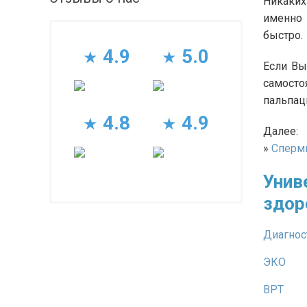
Никаких
именно 
быстро.
4.9
5.0
★
★
Если Вы
самосто
пальпац
4.8
4.9
★
★
Далее:
»
Сперм
Унив
здор
Диагнос
ЭКО
ВРТ