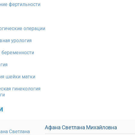
ние фертильности
огические операции
вная урология
 беременности
гия
ия шейки матки
еская гинекология
ги
и
Афана Светлана Михайловна