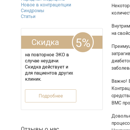
Новое в контрацепции
Некотор
Синдромы
количес
Статьи
Внутрим
на свойс
5%
Скидка
Преиму
затраг
на повторное ЭКО в
случае неудачи.
диабето
Скидка действует и
заболев
для пациентов других
клиник.
Важно! 
Контрац
средств
Подробнее
ВМС про
Довольн
процесс
Отзывы о нас