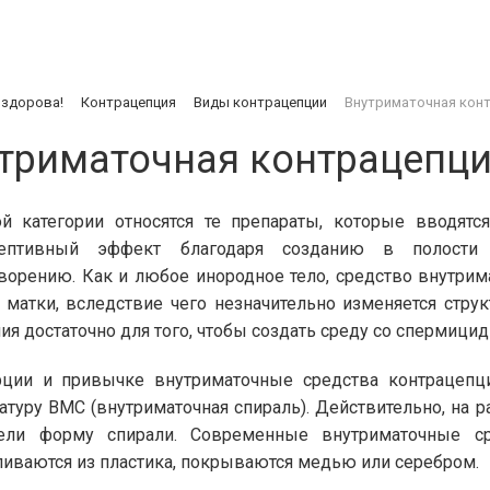
 здорова!
Контрацепция
Виды контрацепции
Внутриматочная кон
триматочная контрацепц
й категории относятся те препараты, которые вводятс
цептивный эффект благодаря созданию в полости 
ворению. Как и любое инородное тело, средство внутри
 матки, вследствие чего незначительно изменяется структ
ия достаточно для того, чтобы создать среду со спермиц
ции и привычке внутриматочные средства контрацепци
атуру ВМС (внутриматочная спираль). Действительно, на р
ели форму спирали. Современные внутриматочные с
ливаются из пластика, покрываются медью или серебром.