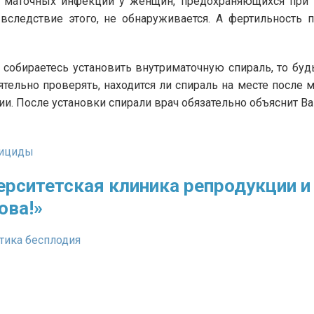
 маточных инфекций у женщин, предохраняющихся при 
вследствие этого, не обнаруживается. А фертильность 
 собираетесь установить внутриматочную спираль, то будь
ятельно проверять, находится ли спираль на месте после 
ии. После установки спирали врач обязательно объяснит Ва
ициды
ерситетская клиника репродукции и 
ова!»
тика бесплодия