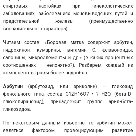
спиртовых настойках при гинекологических
заболеваниях, заболеваниях мочевыводящих путей и
предстательной железы (преимущественно
воспалительного характера).
Читаем состав: «Боровая матка содержит арбутин,
гидрохинон, кумарины, витамин С, флавоноиды,
сапонины, микроэлементы и др.» (в каких процентных
соотношениях – непонятно?). Разберем каждый из
компонентов травы более подробно:
Арбутин
(арбутозид, или эриколин) — гликозид
фенольного типа, состав C12H16O7 • ? H2O, (бета-D-
глюкопиранозид), принадлежит группе арил-бета-
гликозидов.
По некоторым данным известно, то арбутин может
являться фактором, провоцирующим развитие