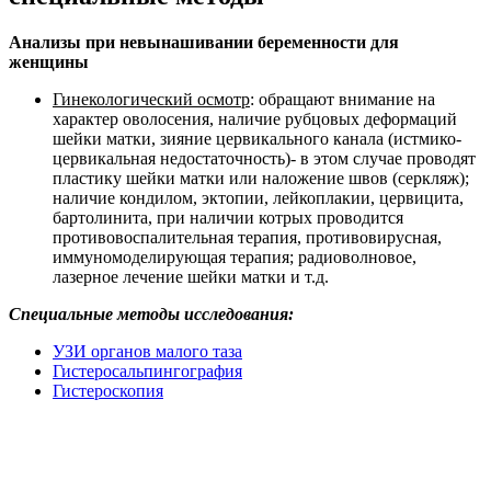
Анализы при невынашивании беременности для
женщины
Гинекологический осмотр
: обращают внимание на
характер оволосения, наличие рубцовых деформаций
шейки матки, зияние цервикального канала (истмико-
цервикальная недостаточность)- в этом случае проводят
пластику шейки матки или наложение швов (серкляж);
наличие кондилом, эктопии, лейкоплакии, цервицита,
бартолинита, при наличии котрых проводится
противовоспалительная терапия, противовирусная,
иммуномоделирующая терапия; радиоволновое,
лазерное лечение шейки матки и т.д.
Специальные методы исследования:
УЗИ органов малого таза
Гистеросальпингография
Гистероскопия