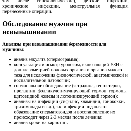
том числе гинекологические), детские инфекции,
хронические инфекции, менструальная функция,
перенесенные операции.
Обследование мужчин при
невынашивании
Анализы при невынашивании беременности для
мужчины:
анализ эякулята (спермограмма);
консультация и осмотр урологом, включающий УЗИ с
допплерометрией половых органов и органов малого
таза для исключения физиологической, анатомической и
воспалительной патологии;
гормональное обследование (эстрадиол, тестостерон,
пролактин, фолликулстимулирующий гормон, гормоны
щитовидной железы и лютеинизирующий гормон);
анализы на инфекции (сифилис, хламидии, гонококки,
трихомонады и т.д.), т.к. инфекции подавляют
образование сперматозоидов и восстановление их
происходит через 2-3 месяца после лечения;
анализ крови на кариотип.