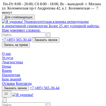
Пн-Пт 8:00 - 20:00, Сб 8:00 - 18:00, Вс - выходной
г. Москва
ул. Коломенская пр-т Андропова 42, к.1
Коломенская
—
7
минут
Для слабовидящих
Университетская клиника репродукции
и оперативной гинекологии
Более 25 лет успешной работы.
Нам доверяют сложное.
+7 (495) 565-30-44
Заказать звонок
Запись на прием
О нас
Услуги
Диагностика
Цены
Врачи
Пациентам
База знаний
Отзывы
Контакты
+7 (495) 565-30-44
Заказать звонок