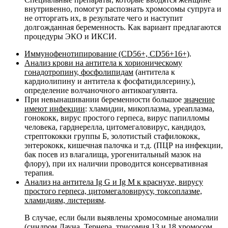
внутривенно, помогут распознать хромосомы супруга и
не отторгать их, в результате чего и наступит
долгожданная беременность. Как вариант предлагаются
процедуры ЭКО и ИКСИ.
Иммунофенотипирование (CD56+, CD56+16+)
.
Анализ крови на антитела к хорионическому
гонадотропину, фосфолипидам
(антитела к
кардиолипину и антитела к фосфатидилсерину.),
определение волчаночного антикоагулянта.
При невынашивании беременности большое
значение
имеют инфекции
: хламидии, микоплазма, уреаплазма,
гонококк, вирус простого герпеса, вирус папилломы
человека, гарднерелла, цитомегаловирус, кандидоз,
стрептококки группы Б, золотистый стафилококк,
энтерококк, кишечная палочка и т.д. (ПЦР на инфекции,
бак посев из влагалища, урогенитальный мазок на
флору), при их наличии проводится консервативная
терапия.
Анализ на антитела Ig G и Ig M к краснухе, вирусу
простого герпеса, цитомегаловирусу, токсоплазме,
хламидиям, листериям
.
В случае, если были выявлены хромосомные аномалии
(синдром Дауна, Тернера, трисомия 13 и 18 хромосом,