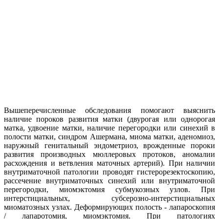
Вышеперечисленные обследования помогают выяснить
наличие пороков развития матки (двурогая или однорогая
матка, удвоение матки, наличие перегородки или синехий в
полости матки, синдром Ашермана, миома матки, аденомиоз,
наружный генитальный эндометриоз, врожденные пороки
развития производных мюллеровых протоков, аномалии
расхождения и ветвления маточных артерий). При наличии
внутриматочной патологии проводят гистерорезектоскопию,
рассечение внутриматочных синехий или внутриматочной
перегородки, миомэктомия субмукозных узлов. При
интерстициальных, субсерозно-интерстициальных
миоматозных узлах. Деформирующих полость - лапароскопия
/ лапаротомия, миомэктомия. При патологиях