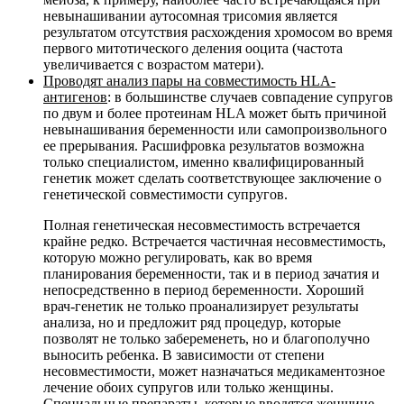
невынашивании аутосомная трисомия является
результатом отсутствия расхождения хромосом во время
первого митотического деления ооцита (частота
увеличивается с возрастом матери).
Проводят анализ пары на совместимость HLA-
антигенов
: в большинстве случаев совпадение супругов
по двум и более протеинам HLA может быть причиной
невынашивания беременности или самопроизвольного
ее прерывания. Расшифровка результатов возможна
только специалистом, именно квалифицированный
генетик может сделать соответствующее заключение о
генетической совместимости супругов.
Полная генетическая несовместимость встречается
крайне редко. Встречается частичная несовместимость,
которую можно регулировать, как во время
планирования беременности, так и в период зачатия и
непосредственно в период беременности. Хороший
врач-генетик не только проанализирует результаты
анализа, но и предложит ряд процедур, которые
позволят не только забеременеть, но и благополучно
выносить ребенка. В зависимости от степени
несовместимости, может назначаться медикаментозное
лечение обоих супругов или только женщины.
Специальные препараты, которые вводятся женщине