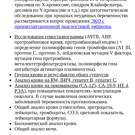
трисомия по Х-хромосоме, синдром Клайнфельтера,
дисомия по Y-хромосоме и т.д.) при цитогенетическом
обследовании при прошлых неудачных беременностях
рассматривается вопрос проведения
ЭКО с
преимплантационной диагностикой эмбриона
.
Исследование гемостазиограммы
(АЧТВ, АВР,
протромбиновое время, протромбиновый индекс) +
определение полиморфизма генов тромбофилии (АТ III,
протеин C, протеин S, лейденовская мутация V фактора,
мутация гена протромбина,
метилентетрофолатредуктазы, полиморфизм гена
ингибитора активатора плазминогена).
Группа крови и резус-фактор обоих супругов
.
Анализ крови на RW, ВИЧ, гепатит В, гепатит С
.
Анализ крови на онкомаркеры (СА-125, СА-19-9, НЕ 4,
РЭА)
, при повышенных показателях- консультация
онколога. В случае выявления онкологических
заболеваний беременность противопоказана.
Общий анализ крови (гемоглобин, эритроциты,
лейкоциты, тромбоциты, СОЭ, цветовой показатель,
лейкоцитарная формула).
Биохимический анализ крови.
Общий анализ мочи.