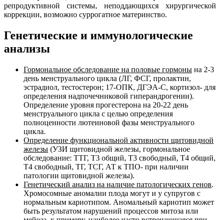
репродуктивной системы, неподдающихся хирургической
коррекции, возможно суррогатное материнство.
Генетические и иммунологические
анализы
Гормональное обследование на половые гормоны
на 2-3
день менструального цикла (ЛГ, ФСГ, пролактин,
эстрадиол, тестостерон; 17-ОПК, ДГЭА-С, кортизол- для
определения надпочечниковой гиперандрогении).
Определение уровня прогестерона на 20-22 день
менструального цикла с целью определения
полноценности лютеиновой фазы менструального
цикла.
Определение функциональной активности щитовидной
железы
(УЗИ щитовидной железы, гормональное
обследование: ТТГ, Т3 общий, Т3 свободный, Т4 общий,
Т4 свободный, ТГ, ТСГ, АТ к ТПО- при наличии
патологии щитовидной железы).
Генетический анализ на наличие патологических генов
.
Хромосомные аномалии плода могут и у супругов с
нормальным кариотипом. Аномальный кариотип может
быть результатом нарушений процессов митоза или
мейоза, к примеру, наиболее часто встречающаяся при