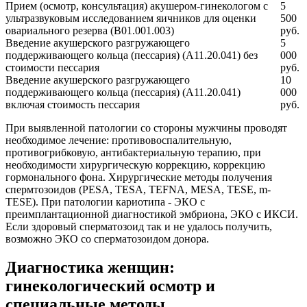
Прием (осмотр, консультация) акушером-гинекологом с
5
ультразвуковым исследованием яичников для оценки
500
овариального резерва (В01.001.003)
руб.
Введение акушерского разгружающего
5
поддерживающего кольца (пессария) (A11.20.041) без
000
стоимости пессария
руб.
Введение акушерского разгружающего
10
поддерживающего кольца (пессария) (A11.20.041)
000
включая стоимость пессария
руб.
При выявленной патологии со стороны мужчины проводят
необходимое лечение: противовоспалительную,
противогрибковую, антибактериальную терапию, при
необходимости хирургическую коррекцию, коррекцию
гормонального фона. Хирургические методы получения
спермтозоидов (PESA, TESA, TEFNA, MESA, TESE, m-
TESE). При патологии кариотипа - ЭКО с
преимплантационной диагностикой эмбриона, ЭКО с ИКСИ.
Если здоровый сперматозоид так и не удалось получить,
возможно ЭКО со сперматозоидом донора.
Диагностика женщин:
гинекологический осмотр и
специальные методы