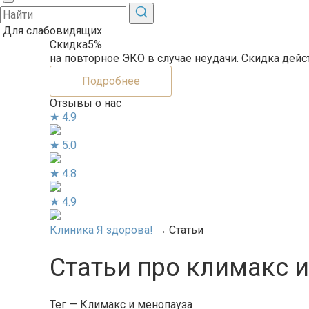
Для слабовидящих
Скидка
5%
на повторное ЭКО в случае неудачи. Скидка дейс
Подробнее
Отзывы о нас
★
4.9
★
5.0
★
4.8
★
4.9
Клиника Я здорова!
→
Статьи
Статьи про климакс 
Тег — Климакс и менопауза