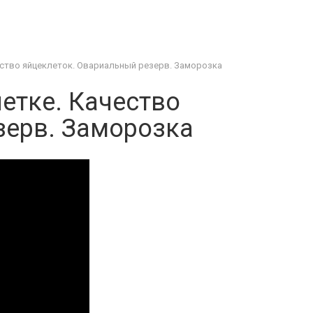
чество яйцеклеток. Овариальный резерв. Заморозка
летке. Качество
зерв. Заморозка