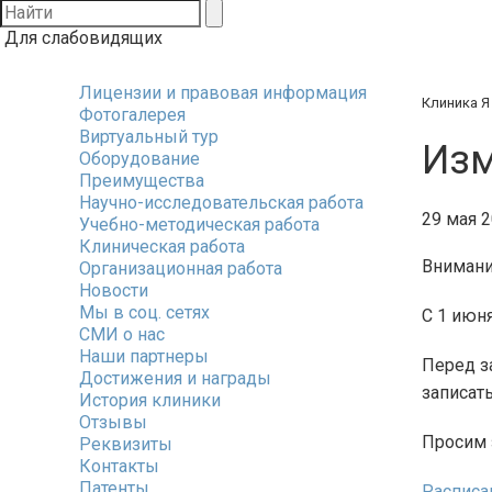
Для слабовидящих
Лицензии и правовая информация
Клиника Я
Фотогалерея
Виртуальный тур
Изм
Оборудование
Преимущества
Научно-исследовательская работа
29 мая 
Учебно-методическая работа
Клиническая работа
Внимани
Организационная работа
Новости
Мы в соц. сетях
С 1 июн
СМИ о нас
Наши партнеры
Перед з
Достижения и награды
записать
История клиники
Отзывы
Просим 
Реквизиты
Контакты
Патенты
Расписа