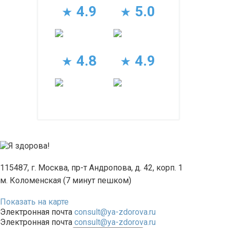
4.9
5.0
★
★
4.8
4.9
★
★
115487, г. Москва, пр-т Андропова, д. 42, корп. 1
м. Коломенская (7 минут пешком)
Показать на карте
Электронная почта
consult@ya-zdorova.ru
Электронная почта
consult@ya-zdorova.ru