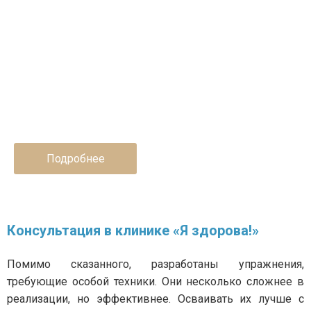
БОС-терапия совместно с
инновационной методикой Brainbit
Поможет научиться в короткие сроки не
только тренировать мышцы таза, но и
управлять ими с помощью импульса вашего
мозга
Подробнее
Консультация в клинике «Я здорова!»
Помимо сказанного, разработаны упражнения,
требующие особой техники. Они несколько сложнее в
реализации, но эффективнее. Осваивать их лучше с