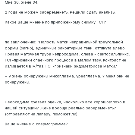
Мне 36, жене 34.
2 года не можем забеременеть. Решили сдать анализы.
Какое Ваше мнение по приложенному снимку ГСГ?
по заключению: "Полость матки неправильной треугольной
формы (загиб), единичные законтурные тени, оттянута влево.
Правая маточная труба непроходима, слева - сактосальпинкс.
ГСГ-признаки спаечного процесса в малом тазу. Контраст не
изливается в м/таз. ГСГ-признаки эндометриоза матки."
+ у жены обнаружены микоплазма, уреаплазма. У меня они не
обнаружены.
Необходима трезвая оценка, насколько всё хорошо/плохо в
нашей ситуации? Жене вообще реально забеременеть?
(отправляют на лапару, поможет ли)
Ваше мнение о спермограмме?