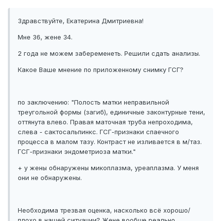
Здравствуйте, Екатерина Дмитриевна!
Мне 36, жене 34.
2 года не можем забеременеть. Решили сдать анализы.
Какое Ваше мнение по приложенному снимку ГСГ?
по заключению: "Полость матки неправильной
треугольной формы (загиб), единичные законтурные тени,
оттянута влево. Правая маточная труба непроходима,
слева - сактосальпинкс. ГСГ-признаки спаечного
процесса в малом тазу. Контраст не изливается в м/таз.
ГСГ-признаки эндометриоза матки."
+ у жены обнаружены микоплазма, уреаплазма. У меня
они не обнаружены.
Необходима трезвая оценка, насколько всё хорошо/
плохо в нашей ситуации? Жене вообще реально