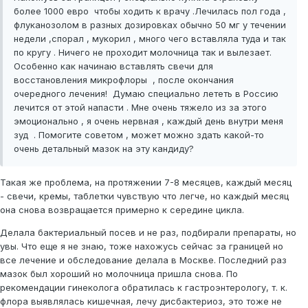
более 1000 евро чтобы ходить к врачу .Лечилась пол года ,
флуканозолом в разных дозировках обычно 50 мг у течении
недели ,спорал , мукорил , много чего вставляла туда и так
по кругу . Ничего не проходит молочница так и вылезает.
Особенно как начинаю вставлять свечи для
восстановления микрофлоры , после окончания
очередного лечения! Думаю специально лететь в Россию
лечится от этой напасти . Мне очень тяжело из за этого
эмоционально , я очень нервная , каждый день внутри меня
зуд . Помогите советом , может можно здать какой-то
очень детальный мазок на эту кандиду?
Такая же проблема, на протяжении 7-8 месяцев, каждый месяц
- свечи, кремы, таблетки чувствую что легче, но каждый месяц
она снова возвращается примерно к середине цикла.
Делала бактериальный посев и не раз, подбирали препараты, но
увы. Что еще я не знаю, тоже нахожусь сейчас за границей но
все лечение и обследование делала в Москве. Последний раз
мазок был хороший но молочница пришла снова. По
рекомендации гинеколога обратилась к гастроэнтерологу, т. к.
флора выявлялась кишечная, лечу дисбактериоз, это тоже не