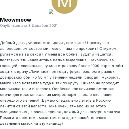
Meowmeow
Опубликовано
3 Декабря 2021
Добрый день , уважаемые врачи , помогите ! Нахожусь в
депрессивном состоянии , молочница не проходит ! С мужем
ругаемся из за секса ! У меня все болит , зудит и чешется ,
постоянно эти ненавистные белые выделения . Нахожусь за
границей , специально купила страховку более 1000 евро чтобы
ходить к врачу .Лечилась пол года , флуканозолом в разных
дозировках обычно 50 мг у течении недели ,спорал , мукорил ,
много чего вставляла туда и так по кругу . Ничего не проходит
молочница так и вылезает. Особенно как начинаю вставлять
свечи для восстановления микрофлоры , после окончания
очередного лечения! Думаю специально лететь в Россию
лечится от этой напасти . Мне очень тяжело из за этого
эмоционально , я очень нервная , каждый день внутри меня зуд .
Помогите советом , может можно здать какой-то очень
детальный мазок на эту кандиду?