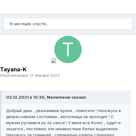
10 месяцев спустя...
Tayana-K
Опубликовано
17 Января 2023
03.12.2021 в 15:30, Meowmeow сказал:
Добрый день , уважаемые врачи , помогите ! Нахожусь в
депрессивном состоянии , молочница не проходит ! С
мужем ругаемся из за секса ! У меня все болит , зудит и
чешется , постоянно эти ненавистные белые выделения .
Нахожусь за границей , специально купила страховку