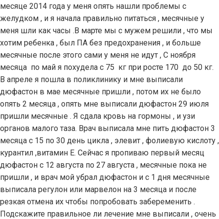
месяце 2014 года у меня опять нашли проблемы с
желудком , и я начала правильно питаться , месячные у
меня шли как часы .В марте мы с мужем решили , что мы
хотим ребенка , был ПА без предохранения , и больше
месячные после этого сами у меня не идут , С ноября
месяца по май я похудела с 75 кг при росте 170 до 50 кг.
В апреле я пошла в поликлинику и мне выписали
дюфастон в мае месячные пришли , потом их не было
опять 2 месяца , опять мне выписали дюфастон 29 июля
пришли месячные . Я сдала кровь на гормоны , и узи
органов малого таза. Врач выписала мне пить дюфастон 3
месяца с 15 по 30 день цикла , элевит , фолиевую кислоту ,
курантил ,витамин Е. Сейчас я пропиваю первый месяц
дюфастон с 12 августа по 27 августа , месячные пока не
пришли , и врач мой убрал дюфастон и с 1 дня месячные
выписала регулон или марвелон на 3 месяца и после
резкая отмена их чтобы попробовать забеременить .
Подскажите правильное ли лечение мне выписали , очень