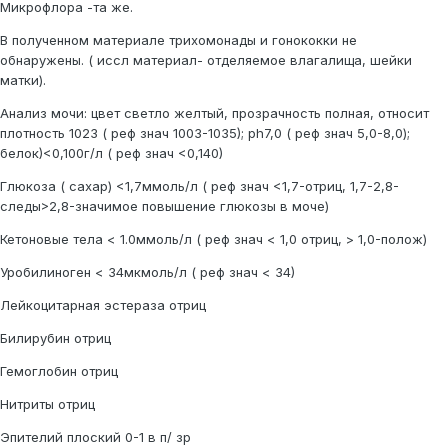
Микрофлора -та же.
В полученном материале трихомонады и гонококки не
обнаружены. ( иссл материал- отделяемое влагалища, шейки
матки).
Анализ мочи: цвет светло желтый, прозрачность полная, относит
плотность 1023 ( реф знач 1003-1035); ph7,0 ( реф знач 5,0-8,0);
белок)<0,100г/л ( реф знач <0,140)
Глюкоза ( сахар) <1,7ммоль/л ( реф знач <1,7-отриц, 1,7-2,8-
следы>2,8-значимое повышение глюкозы в моче)
Кетоновые тела < 1.0ммоль/л ( реф знач < 1,0 отриц, > 1,0-полож)
Уробилиноген < 34мкмоль/л ( реф знач < 34)
Лейкоцитарная эстераза отриц
Билирубин отриц
Гемоглобин отриц
Нитриты отриц
Эпителий плоский 0-1 в п/ зр