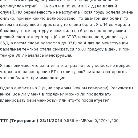
фоликуллометрии). НПА был и в 35 дц и в 37 дц на всякий
случай. НО беременность не наступила ( хотя грудь болела очень
сильно, причем как-то волнообразно : то два-три дня болит, то
потом на пару дней перестает, то снова болит. Я с 14 дц мерила
базальную температуру и заметила на 6 день после овуляции
резкий спад температуры (была БТ37, и упала на один день до
36,7, а потом снова возросла до 37,0) за 4 дня до менструации
базальная темп-ра стала снижаться по 0,1 градусу в день и при
тем-ре 36,7 началась менструация.
Я так понимаю, что зачатия в этот раз не получилось, но вопрос:
что же это за западение БТ на один день? читала в интернете,
что так бывает при имплантации.
Сдала анализы на 3 дц на гармоны (как вы говорили). Результаты
ниже. Все ли у меня в порядке? Можно ли продолжать
планировать беременность? Или что-то посоветуете?
ТТГ (Тиротропин)
23/11/2014
0.536 мкМЕ/мл 0,270-4,200