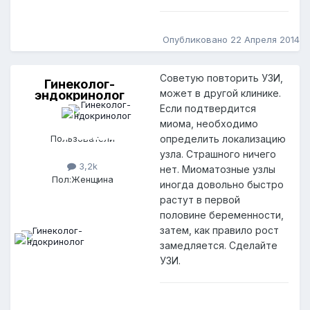
Опубликовано
22 Апреля 2014
Советую повторить УЗИ,
Гинеколог-
Г
может в другой клинике.
эндокринолог
и
Если подтвердится
н
е
миома, необходимо
к
Пользователи
определить локализацию
о
узла. Страшного ничего
л
3,2k
нет. Миоматозные узлы
о
Пол:
Женщина
г
иногда довольно быстро
-
растут в первой
э
половине беременности,
н
затем, как правило рост
д
замедляется. Сделайте
о
к
УЗИ.
р
и
н
о