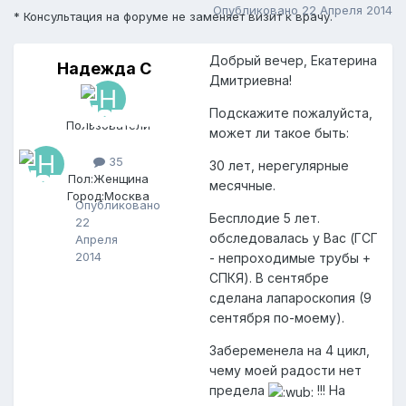
Опубликовано
22 Апреля 2014
* Консультация на форуме не заменяет визит к врачу.
Добрый вечер, Екатерина
Надежда С
Н
Дмитриевна!
а
д
Подскажите пожалуйста,
е
Пользователи
может ли такое быть:
ж
д
35
30 лет, нерегулярные
а
Пол:
Женщина
С
месячные.
Город:
Москва
Опубликовано
Бесплодие 5 лет.
22
обследовалась у Вас (ГСГ
Апреля
2014
- непроходимые трубы +
СПКЯ). В сентябре
сделана лапароскопия (9
сентября по-моему).
Забеременела на 4 цикл,
чему моей радости нет
предела
!!! На