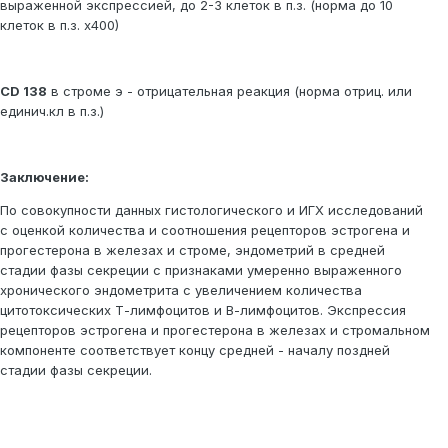
выраженной экспрессией, до 2-3 клеток в п.з. (норма до 10
клеток в п.з. х400)
CD 138
в строме э - отрицательная реакция (норма отриц. или
единич.кл в п.з.)
Заключение:
По совокупности данных гистологического и ИГХ исследований
с оценкой количества и соотношения рецепторов эстрогена и
прогестерона в железах и строме, эндометрий в средней
стадии фазы секреции с признаками умеренно выраженного
хронического эндометрита с увеличением количества
цитотоксических Т-лимфоцитов и В-лимфоцитов. Экспрессия
рецепторов эстрогена и прогестерона в железах и стромальном
компоненте соответствует концу средней - началу поздней
стадии фазы секреции.