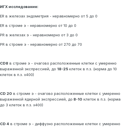
ИГХ исследование:
ER в железах эндометрия - неравномерно от 5 до 0
ER в строме э - неравномерно от 10 до 0
PR в железах э - неравномерно от 3 до 0
PR в строме э - неравномерно от 270 до 70
CD8
в строме э - очагово расположенные клетки с умеренно
выраженной экспрессией, до
18-25
клеток в п.з. (норма до 10
клеток в п.з. х400)
CD 20
в строме э - очагово расположенные клетки с умеренно
выраженной ядерной экспрессией, до
8-10
клеток в п.з. (норма
до 3 клеток в п.з. х400)
CD 4
в строме э - диффузно расположенные клетки с умеренно