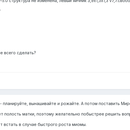
v-5.0 структура не изменена, левый яичник 3,9х1,3х1,3 v7,7.св
?
е всего сделать?
- планируйте, вынашивайте и рожайте. А потом поставить Мир
ет полость матки, поэтому желательно побыстрее решить воп
т встать в случае быстрого роста миомы.