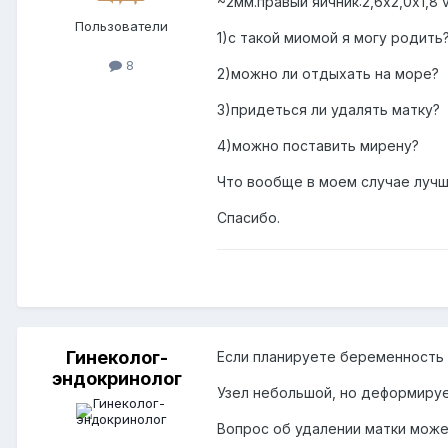
~2мм.правый яичник:2,6х2,0х1,8 
Пользователи
1)с такой миомой я могу родить
8
2)можно ли отдыхать на море?
3)придеться ли удалять матку?
4)можно поставить мирену?
Что вообще в моем случае лучш
Спасибо.
Гинеколог-
Если планируете беременность 
эндокринолог
Узел небольшой, но деформиру
Вопрос об удалении матки може