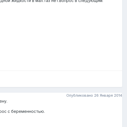
ободной жидкости в мал.таз нет.вопрос в следующим:
Опубликовано
26 Января 2014
ену.
рос с беременностью.