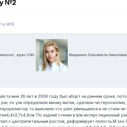
ту №2
сту №10
неколог, врач УЗИ:
Мацкевич Елизавета Николаев
ста мне 26 лет в 2006 году был аборт на раннем сроке, пото
а узи, по узи определили миому матки, сделали гистероскопию
стерорезектор то выяснили что узел уменьшился и не стали ни
тки4,4х3,7х4,6см. По задней стенки в в/м интерстиционный уз
узел с центрипетальным ростом, деформирует полость.М эхо 0