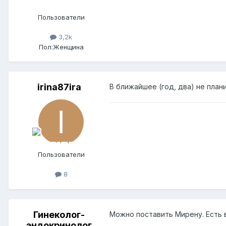
Пользователи
3,2k
Пол:
Женщина
irina87ira
В ближайшее (год, два) не план
Пользователи
8
Гинеколог-
Можно поставить Мирену. Есть в
эндокринолог