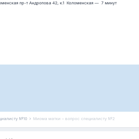
оменская пр-т Андропова 42, к.1
Коломенская
—
7 минут
ециалисту №10
Миома матки – вопрос специалисту №2