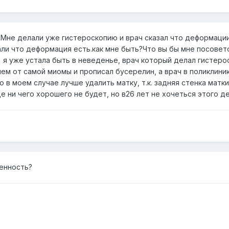
.Мне делали уже гистероскопию и врач сказал что деформации 
зали что деформация есть.как мне быть?Что вы бы мне посовет
 я уже устала быть в неведенье, врач который делал гистеро
м от самой миомы и прописал бусерелин, а врач в поликлинике
то в моем случае лучше удалить матку, т.к. задняя стенка мат
 ни чего хорошего не будет, но в26 лет не хочеться этого дел
енность?