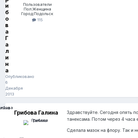
Пользователи
и
Пол:
Женщина
б
Город:
Подольск
о
115
в
а
Г
а
л
и
н
а
Опубликовано
6
Декабря
2013
Грибова Галина
Здравствуйте. Сегодня опять по
танексама. Потом через 4 часа 
Сделала мазок на флору. Так и 