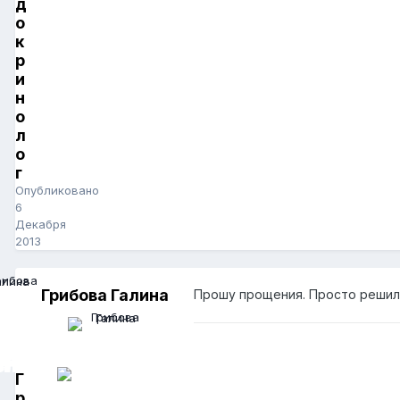
д
о
к
р
и
н
о
л
о
г
Опубликовано
6
Декабря
2013
Грибова Галина
Прошу прощения. Просто решила
Г
р