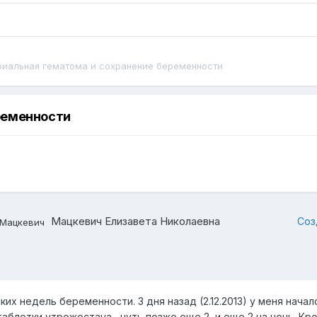
риальная гематома и сохранение беременности
ременности
Мацкевич Елизавета Николаевна
Соз
ких недель беременности. 3 дня назад (2.12.2013) у меня нача
таблетки утрожестана , чуть позже еще 2, и еще 2 на ночь. 