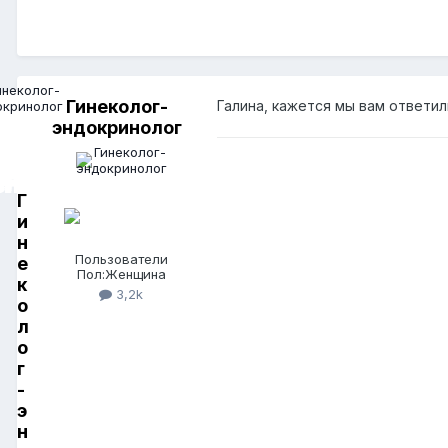
Гинеколог-
Галина, кажется мы вам ответил
эндокринолог
Г
и
н
Пользователи
е
Пол:
Женщина
к
3,2k
о
л
о
г
-
э
н