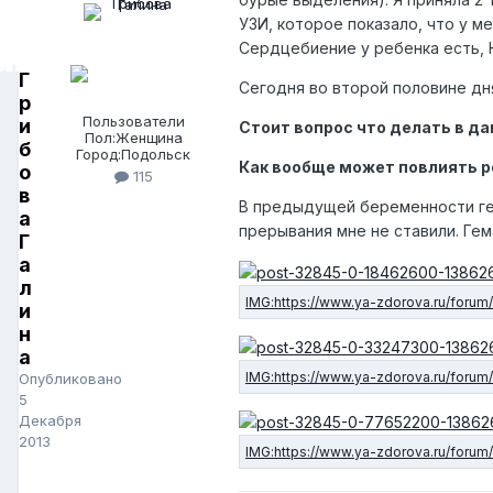
УЗИ, которое показало, что у м
Сердцебиение у ребенка есть, 
Г
Сегодня во второй половине дн
р
Пользователи
и
Стоит вопрос что делать в д
Пол:
Женщина
б
Город:
Подольск
Как вообще может повлиять р
о
115
в
В предыдущей беременности гем
а
прерывания мне не ставили. Ге
Г
а
л
и
н
а
Опубликовано
5
Декабря
2013