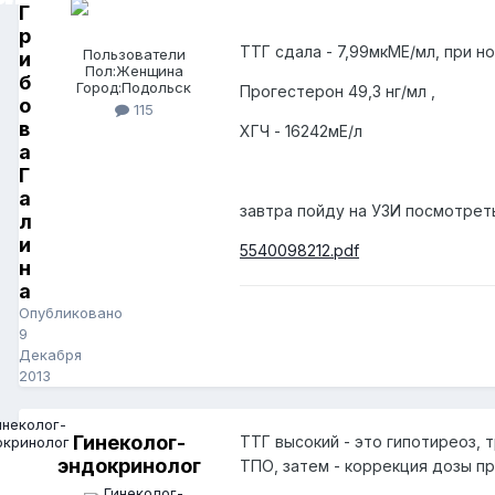
Г
р
ТТГ сдала - 7,99мкМЕ/мл, при н
Пользователи
и
Пол:
Женщина
б
Город:
Подольск
Прогестерон 49,3 нг/мл ,
о
115
в
ХГЧ - 16242мЕ/л
а
Г
а
завтра пойду на УЗИ посмотреть
л
и
5540098212.pdf
н
а
Опубликовано
9
Декабря
2013
Гинеколог-
ТТГ высокий - это гипотиреоз, 
эндокринолог
ТПО, затем - коррекция дозы п