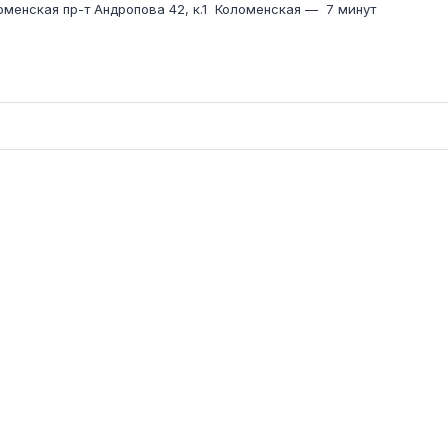
оменская пр-т Андропова 42, к.1
Коломенская
—
7 минут