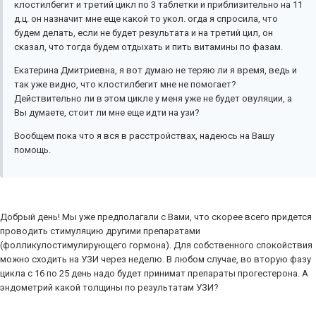
клостилбегит и третий цикл по 3 таблетки и приблизительно на 11
д.ц. он назначит мне еще какой то укол. огда я спросила, что
будем делать, если не будет результата и на третий цил, он
сказал, что тогда будем отдыхать и пить витамины по фазам.
Екатерина Дмитриевна, я вот думаю не теряю ли я время, ведь и
так уже видно, что клостилбегит мне не помогает?
Действительно ли в этом цикле у меня уже не будет овуляции, а
Вы думаете, стоит ли мне еще идти на узи?
Вообщем пока что я вся в расстройствах, надеюсь на Вашу
помощь.
Добрый день! Мы уже предполагали с Вами, что скорее всего придется
проводить стимуляцию другими препаратами
(фолликулостимулирующего гормона). Для собственного спокойствия
можно сходить на УЗИ через неделю. В любом случае, во вторую фазу
цикла с 16 по 25 день надо будет принимат препараты прогестерона. А
эндометрий какой толщины по результатам УЗИ?