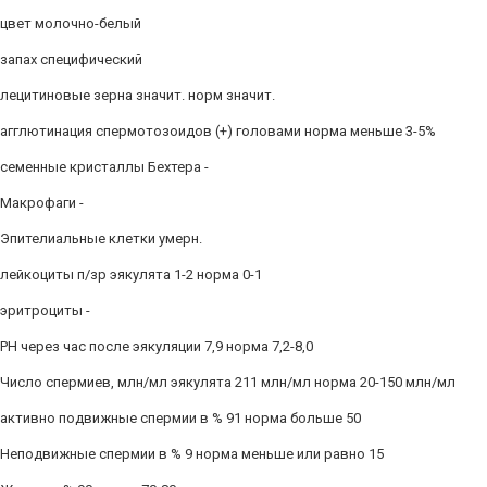
цвет молочно-белый
запах специфический
лецитиновые зерна значит. норм значит.
агглютинация спермотозоидов (+) головами норма меньше 3-5%
семенные кристаллы Бехтера -
Макрофаги -
Эпителиальные клетки умерн.
лейкоциты п/зр эякулята 1-2 норма 0-1
эритроциты -
РН через час после эякуляции 7,9 норма 7,2-8,0
Число спермиев, млн/мл эякулята 211 млн/мл норма 20-150 млн/мл
активно подвижные спермии в % 91 норма больше 50
Неподвижные спермии в % 9 норма меньше или равно 15