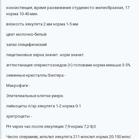
консистенция, время разжижения студенисто-желеобразная, 17
норма 10-40 мин.
вязкость эякулята 2 мм норма 1-5 мм
цвет молочно-белый
запах специфический
лецитиновые зерна значит. норм значит.
агглютинация спермотозоидов (+) головами норма меньше 3-5%
семенные кристаллы Бехтера -
Макрофаги -
Эпителиальные клетки умерн.
лейкоциты п/зр эякулята 1-2 норма 0-1
эритроциты -
РН через час после эякуляции 7,9 норма 7,2-8,0
Число спермиев, млн/мл эякулята 211 млн/мл норма 20-150 млн/