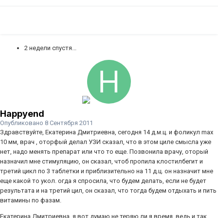
2 недели спустя...
Happyend
Опубликовано
8 Сентября 2011
Здравствуйте, Екатерина Дмитриевна, сегодня 14 д.м.ц. и фоликул max
10 мм, врач , оторфый делал УЗИ сказал, что в этом циле смысла уже
нет, надо менять препарат или что то еще. Позвонила врачу, оторый
назначил мне стимуляцию, он сказал, чтоб пропила клостилбегит и
третий цикл по 3 таблетки и приблизительно на 11 д.ц. он назначит мне
еще какой то укол. огда я спросила, что будем делать, если не будет
результата и на третий цил, он сказал, что тогда будем отдыхать и пить
витамины по фазам.
Екатерина Дмитриевна, я вот думаю не теряю ли я время, ведь и так