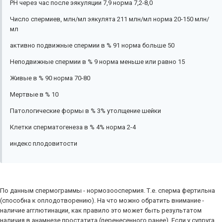
РН через час после эякуляции 7,9 норма 7,2-8,0
Число спермиев, млн/мл эякулята 211 млн/мл норма 20-150 млн/
мл
активно подвижные спермии в % 91 норма больше 50
Неподвижные спермии в % 9 норма меньше или равно 15
Живые в % 90 норма 70-80
Мертвые в % 10
Патологические формы в % 3% утолщение шейки
Клетки сперматогенеза в % 4% норма 2-4
индекс плодовитости
По данным спермограммы - нормозооспермия. Т.е. сперма фертильна
(способна к оплодотворению). На что можно обратить внимание -
наличие агглютинации, как правило это может быть результатом
наличия в анамнезе простатита (перенесенного ранее). Если у супруга