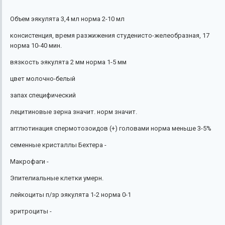
Объем эякулята 3,4 мл норма 2-10 мл
консистенция, время разжижения студенисто-желеобразная, 17
норма 10-40 мин.
вязкость эякулята 2 мм норма 1-5 мм
цвет молочно-белый
запах специфический
лецитиновые зерна значит. норм значит.
агглютинация спермотозоидов (+) головами норма меньше 3-5%
семенные кристаллы Бехтера -
Макрофаги -
Эпителиальные клетки умерн.
лейкоциты п/зр эякулята 1-2 норма 0-1
эритроциты -