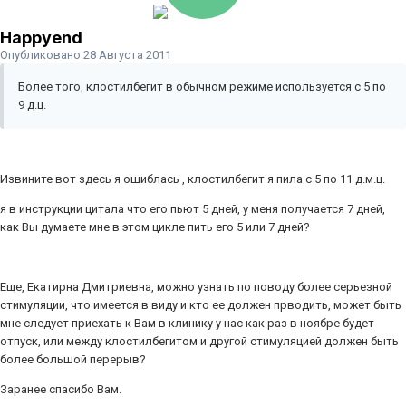
Happyend
Опубликовано
28 Августа 2011
Более того, клостилбегит в обычном режиме используется с 5 по
9 д.ц.
Извините вот здесь я ошиблась , клостилбегит я пила с 5 по 11 д.м.ц.
я в инструкции цитала что его пьют 5 дней, у меня получается 7 дней,
как Вы думаете мне в этом цикле пить его 5 или 7 дней?
Еще, Екатирна Дмитриевна, можно узнать по поводу более серьезной
стимуляции, что имеется в виду и кто ее должен прводить, может быть
мне следует приехать к Вам в клинику у нас как раз в ноябре будет
отпуск, или между клостилбегитом и другой стимуляцией должен быть
более большой перерыв?
Заранее спасибо Вам.