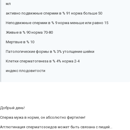
мл
активно подвижные спермии в % 91 норма больше 50
Неподвижные спермии в % 9 норма меньше или равно 15
Живые в % 90 норма 70-80
Мертвые в % 10
Патологические формы в % 3% утолщение шейки
Клетки сперматогенеза в % 4% норма 2-4
индекс плодовитости
Добрый день!
Сперма мужа в норме, он абсолютно фиртилен!
Агглютинация сперматозоидов может быть связана с пищей...