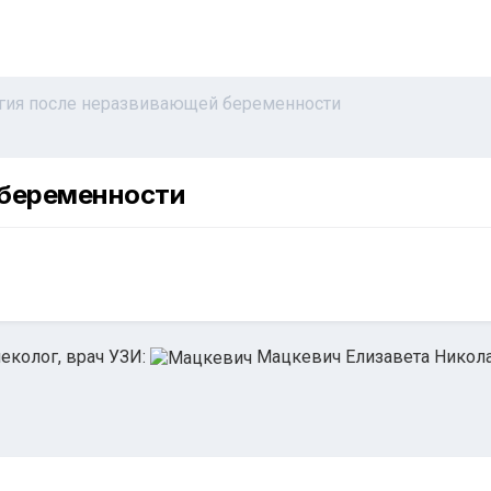
огия после неразвивающей беременности
 беременности
еколог, врач УЗИ:
Мацкевич Елизавета Никол