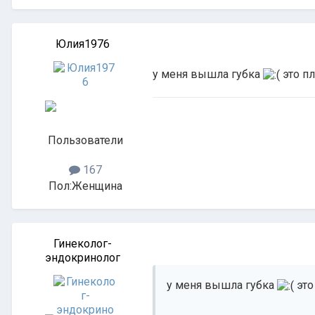
Юлия1976
у меня вышла губка
это п
Пользователи
167
Пол:
Женщина
Гинеколог-
эндокринолог
у меня вышла губка
это