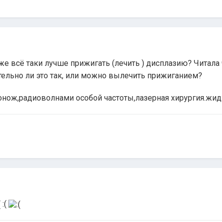
 же всё таки лучше прижигать (лечить ) дисплазию? Читала
тельно ли это так, или можно вылечить прижиганием?
онож,радиоволнами особой частоты,лазерная хирургия.жид
:(