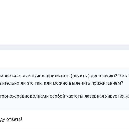
ем же всё таки лучше прижигать (лечить ) дисплазию? Чита
вительно ли это так, или можно вылечить прижиганием?
ктронож,радиоволнами особой частоты,лазерная хирургия.ж
ду ответа!