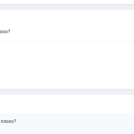
лохо?
 плохо?