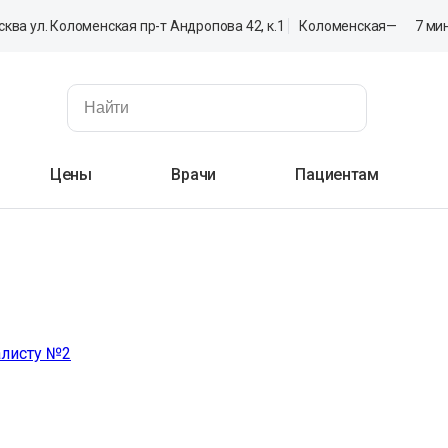
осква ул. Коломенская пр-т Андропова 42, к.1
Коломенская
—
7 ми
Цены
Врачи
Пациентам
 №3
алисту №2