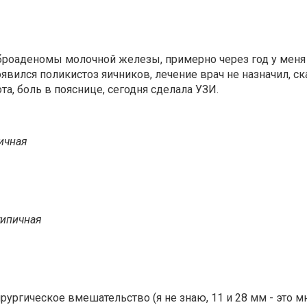
броаденомы молочной железы, примерно через год у меня н
вился поликистоз яичников, лечение врач не назначил, ска
та, боль в пояснице, сегодня сделала УЗИ.
ичная
типичная
ургическое вмешательство (я не знаю, 11 и 28 мм - это мн