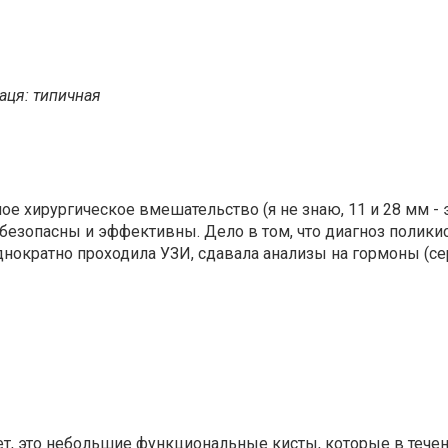
аця: типичная
е хирургическое вмешательство (я не знаю, 11 и 28 мм - э
езопасны и эффективны. Дело в том, что диагноз поликист
днократно проходила УЗИ, сдавала анализы на гормоны (с
нет, это небольшие функциональные кисты, которые в тече