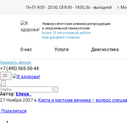
Перейти к контенту
Пн-Пт 8:00 - 20:00, Сб 8:00 - 18:00, Вс - выходной
г. М
Для слабовидящих
Вся активность
Университетская клиника репродукции
и оперативной гинекологии
Главная
Более 25 лет успешной работы.
ON-LINE КОНСУЛЬТАЦИЯ
Нам доверяют сложное.
Киста и кистома яичника – вопрос специалисту №2
Киста – вопрос специалисту №3
О нас
Услуги
Диагностика
Киста – вопрос специалисту
Заказать звонок
+7 (495) 565-30-44
Автор:
Елена_
27 Ноября 2007
в
Киста и кистома яичника – вопрос специ
Поделиться