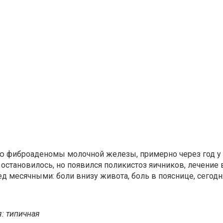
ию фиброаденомы молочной железы, примерно через год у 
становилось, но появился поликистоз яичников, лечение вра
ед месячными: боли внизу живота, боль в пояснице, сегодн
: типичная