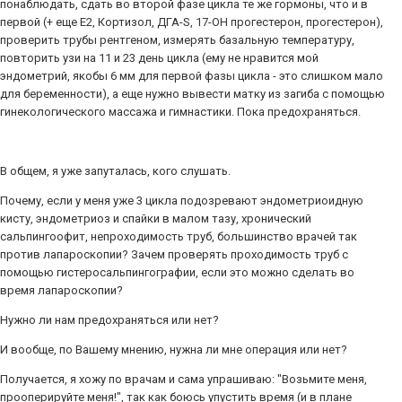
понаблюдать, сдать во второй фазе цикла те же гормоны, что и в
первой (+ еще Е2, Кортизол, ДГА-S, 17-ОН прогестерон, прогестерон),
проверить трубы рентгеном, измерять базальную температуру,
повторить узи на 11 и 23 день цикла (ему не нравится мой
эндометрий, якобы 6 мм для первой фазы цикла - это слишком мало
для беременности), а еще нужно вывести матку из загиба с помощью
гинекологического массажа и гимнастики. Пока предохраняться.
В общем, я уже запуталась, кого слушать.
Почему, если у меня уже 3 цикла подозревают эндометриоидную
кисту, эндометриоз и спайки в малом тазу, хронический
сальпингоофит, непроходимость труб, большинство врачей так
против лапароскопии? Зачем проверять проходимость труб с
помощью гистеросальпингографии, если это можно сделать во
время лапароскопии?
Нужно ли нам предохраняться или нет?
И вообще, по Вашему мнению, нужна ли мне операция или нет?
Получается, я хожу по врачам и сама упрашиваю: "Возьмите меня,
прооперируйте меня!", так как боюсь упустить время (и в плане