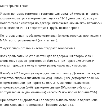
Сентябрь 2011 года:
У меня: половые гормоны и гормоны щитовидной железы в норме,
фолликулометрия в норме (овуляция на 12-13 день цикла), все узи
малого таза с сентября по декабрь включительно никакой патологии
не выявляли. ИППП отсутствуют. Трубы не проверяла.
Пенетрационная проба положительная (сперматозоиды проникают),
МАР-тест отрицательный (антител нет).
У мужа: спермограмма - астенотерратозооспермия.
Врач прописал мне утрожестан для поддержания второй фазы
цикла (сам гормон прогестерон был 6,78 при норме 0,95-24,00). И
сказал пересдать мужу спермограмму через пару месяцев.
В ноябре 2011 года муж пересдал спермограмму. Диагноз тот же, но
качество спермы значительно ухудшилось (93% деформированных
сперматозоидов при норме до 85%, 31% активно-подвижных
сперматозоидов (а+б) при норме свыше 50%, из них с быстро-
поступательным движением (а) - всего 8% при норме больше 25%).
При осмотре андрологом и после узи было выявлено варикоцеле
слева. Операция проведена 21 февраля 2012 года.