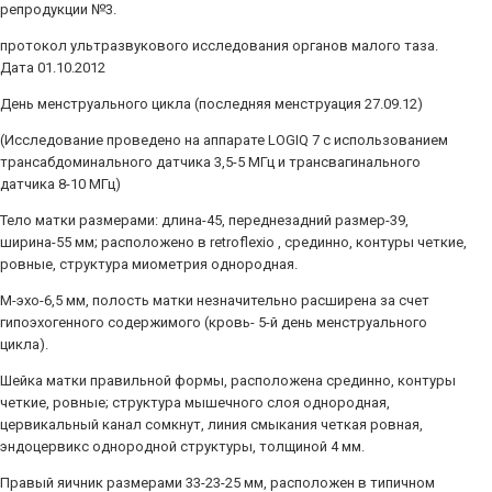
репродукции №3.
протокол ультразвукового исследования органов малого таза.
Дата 01.10.2012
День менструального цикла (последняя менструация 27.09.12)
(Исследование проведено на аппарате LOGIQ 7 с использованием
трансабдоминального датчика 3,5-5 МГц и трансвагинального
датчика 8-10 МГц)
Тело матки размерами: длина-45, переднезадний размер-39,
ширина-55 мм; расположено в retroflexio , срединно, контуры четкие,
ровные, структура миометрия однородная.
М-эхо-6,5 мм, полость матки незначительно расширена за счет
гипоэхогенного содержимого (кровь- 5-й день менструального
цикла).
Шейка матки правильной формы, расположена срединно, контуры
четкие, ровные; структура мышечного слоя однородная,
цервикальный канал сомкнут, линия смыкания четкая ровная,
эндоцервикс однородной структуры, толщиной 4 мм.
Правый яичник размерами 33-23-25 мм, расположен в типичном