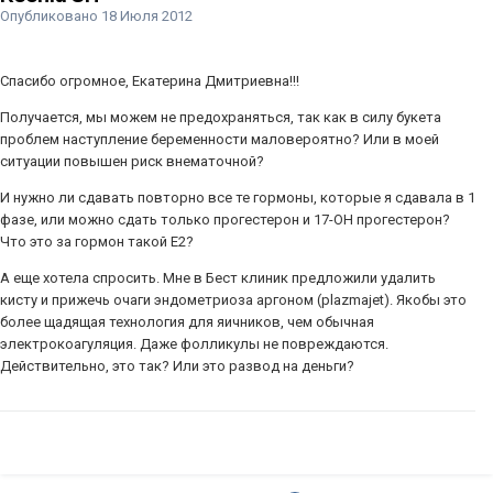
Опубликовано
18 Июля 2012
Спасибо огромное, Екатерина Дмитриевна!!!
Получается, мы можем не предохраняться, так как в силу букета
проблем наступление беременности маловероятно? Или в моей
ситуации повышен риск внематочной?
И нужно ли сдавать повторно все те гормоны, которые я сдавала в 1
фазе, или можно сдать только прогестерон и 17-ОН прогестерон?
Что это за гормон такой Е2?
А еще хотела спросить. Мне в Бест клиник предложили удалить
кисту и прижечь очаги эндометриоза аргоном (plazmajet). Якобы это
более щадящая технология для яичников, чем обычная
электрокоагуляция. Даже фолликулы не повреждаются.
Действительно, это так? Или это развод на деньги?