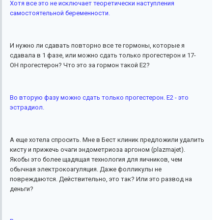
Хотя все это не исключает теоретически наступления
самостоятельной беременности.
И нужно ли сдавать повторно все те гормоны, которые я
сдавала в 1 фазе, или можно сдать только прогестерон и 17-
ОН прогестерон? Что это за гормон такой Е2?
Во вторую фазу можно сдать только прогестерон. Е2 - это
эстрадиол.
А еще хотела спросить. Мне в Бест клиник предложили удалить
кисту и прижечь очаги эндометриоза аргоном (plazmajet).
Якобы это более щадящая технология для яичников, чем
обычная электрокоагуляция. Даже фолликулы не
повреждаются. Действительно, это так? Или это развод на
деньги?