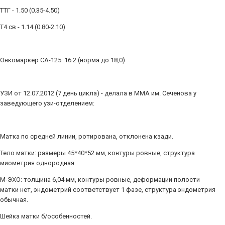
ТТГ - 1.50 (0.35-4.50)
Т4 св - 1.14 (0.80-2.10)
Онкомаркер СА-125: 16.2 (норма до 18,0)
УЗИ от 12.07.2012 (7 день цикла) - делала в ММА им. Сеченова у
заведующего узи-отделением:
Матка по средней линии, ротирована, отклонена кзади.
Тело матки: размеры 45*40*52 мм, контуры ровные, структура
миометрия однородная.
М-ЭХО: толщина 6,04 мм, контуры ровные, деформации полости
матки нет, эндометрий соответствует 1 фазе, структура эндометрия
обычная.
Шейка матки б/особенностей.