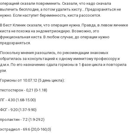
операцией сказали повременить. Сказали, что надо сначала
вылечить бесплодие, а потом удалить кисту... Предохраняться не
нужно. Если наступит беременность, киста рассосется.
В Бест Клиник сказали, что операция нужна. Правда, в левом яичнике
киста не похожа на эндометриоидную. Возможно, это
функциональная киста. В любом случае, до операции нужно
предохраняться.
Поскольку мнения разошлись, по рекомендации знакомых
обратилась за консультацией к одному именитому профессору и
д.м.н. По его назначению сдала гормоны в 1 фазе цикла и повторила
узи.
Гормоны от 10.07.12 (5 день цикла):
тестостерон - 0,21 (0-1.18)
ЛГ - 4.30 (1.68-15.00)
ФСГ - 9.20 (1.37-9.90)
пролактин - 7.2 (1.9-29.2)
эстрадиол - 69.6 (20,0-160,0)