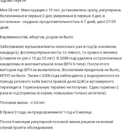
Здравствуйте!
Мне 28 лет. Менструации с 13 лет, установились сразу, регулярные;
болезненные в первые 2 дня; умеренные в первые 4 дня, в
остальные - скудные; продолжительностью 6-7 дней, цикл 27-29
дней.
Беременностей, абортов, родов не было.
Заболевания: вульвовагиниты несколько раз в год (в основном,
кандидоз), фолликулярные кисты то левого, то правого яичника
(ставили по узи с 15 до 25 лет). В 2008 году удаляла остроконечные
кандиломы в аногенитальной зоне (ВПЧ 6 типа). После этого
методом пцр ВПЧ не выявлялось. Воспалений придатков не было,
ИППП не было. Также с 2000 года наблюдаюсь у эндокринолога по
поводу узлового зоба (киста правой доли ЩЖ) и аутоимунного
тиреоидита. Гормональную терапию не получаю. Сдаю гормоны 2
раза в год (гормоны в норме, повышены только антитела).
Половая жизнь - с 24 лет.
В браке 2 года, не предохраняемся 1 год и 3 месяца.
После 6 месяцев регулярной половой жизни решили на всякий
случай пройти обследование.