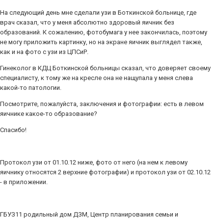
На следующий день мне сделали узи в Боткинской больнице, где
врач сказал, что у меня абсолютно здоровый яичник без
образований. К сожалению, фотобумага у нее закончилась, поэтому
не могу приложить картинку, но на экране яичник выглядел также,
как и на фото с узи из ЦПСиР.
Гинеколог в КДЦ Боткинской больницы сказал, что доверяет своему
специалисту, к тому же на кресле она не нащупала у меня слева
какой-то патологии.
Посмотрите, пожалуйста, заключения и фотографии: есть в левом
яичнике какое-то образование?
Спасибо!
Протокол узи от 01.10.12 ниже, фото от него (на нем к левому
яичнику относятся 2 верхние фотографии) и протокол узи от 02.10.12
- в приложении.
ГБУЗ11 родильный дом ДЗМ, Центр планирования семьи и