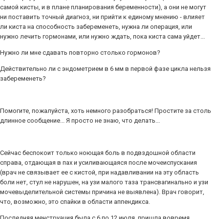
самой кисты, и в плане планирования беременности), а они не могут
ни поставить точный диагноз, ни прийти к единому мнению - влияет
ли киста на способность забеременеть, нужна ли операция, или
нужно лечить гормонами, или нужно ждать, пока киста сама уйдет...
Нужно ли мне сдавать повторно столько гормонов?
Действительно ли с эндометрием в 6 мм в первой фазе цикла нельзя
забеременеть?
Помогите, пожалуйста, хоть немного разобраться! Простите за столь
длинное сообщение... Я просто не знаю, что делать...
Сейчас беспокоит только ноющая боль в подвздошной области
справа, отдающая в пах и усиливающаяся после мочеиспускания
(врач не связывает ее с кистой, при надавливании на эту область
боли нет, стул не нарушен, на узи малого таза трансвагинально и узи
мочевыделительной системы причина не выявлена). Врач говорит,
что, возможно, это спайки в области аппендикса.
Последняя менструация была с 6 по 12 июля, пришла вовремя,