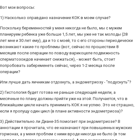
Вот мои вопросы:
1) Насколько оправдано назначение КОК в моем случае?
Поскольку беременностей у меня никогда не было, мы с мужем
планируем ребенка уже больше 1,5 лет, мы уже не так молоды (28
лет мне и 30 лет ему), да и то с моей, то с его стороны периодически
возникают какие-то проблемы (вот, сейчас по прошествии 8
месяцев после операции по поводу варикоцеле подвижность
сперматозоидов начинает снижаться), - может быть, стоит
попробовать забеременеть сейчас, через 1-2 месяца после
операции?
Или лучше дать яичникам отдохнуть, а эндометриозу - "подуснуть"?
2) Гистология будет готова не раньше следующей недели, а
месячные по плану должны прийти уже на этой. Получается, что в
ближайшем цикле начать принимать КОК я не успею. Это не страшно,
если я пропущу один цикл (в плане активности эндометриоза)?
3) Действительно ли Диане-35 помогает при эндометриозе? В
аннотации я прочитала, что ее назначают при повышенных мужских
гормонах, а у меня проблем с ними вроде никогда не было (в том