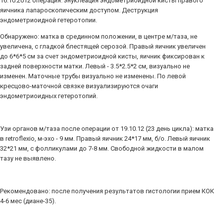
16.10.2012 операция: энуклеация эндометриоидной кисты правого
яичника лапароскопическим доступом. Деструкция
эндометриоидной гетеротопии.
Обнаружено: матка в срединном положении, в центре м/таза, не
увеличена, с гладкой блестящей серозой. Правый яичник увеличен
до 6*6*5 см за счет эндометриоидной кисты, яичник фиксирован к
задней поверхности матки. Левый - 3.5*2.5*2 см, визуально не
изменен. Маточные трубы визуально не изменены. По левой
кресцово-маточной связке визуализируются очаги
эндометриоидных гетеротопий.
Узи органов м/таза после операции от 19.10.12 (23 день цикла): матка
в retroflexio, м-эхо - 9 мм. Правый яичник 24*17 мм, б/о. Левый яичник
32*21 мм, с фолликулами до 7-8 мм. Свободной жидкости в малом
тазу не выявлено.
Рекомендовано: после получения результатов гистологии прием КОК
4-6 мес (диане-35).