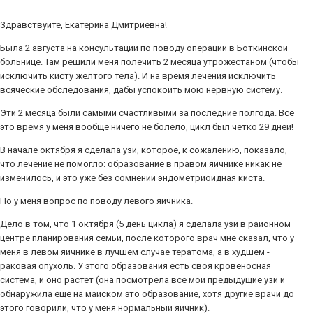
Здравствуйте, Екатерина Дмитриевна!
Была 2 августа на консультации по поводу операции в Боткинской
больнице. Там решили меня полечить 2 месяца утрожестаном (чтобы
исключить кисту желтого тела). И на время лечения исключить
всяческие обследования, дабы успокоить мою нервную систему.
Эти 2 месяца были самыми счастливыми за последние полгода. Все
это время у меня вообще ничего не болело, цикл был четко 29 дней!
В начале октября я сделала узи, которое, к сожалению, показало,
что лечение не помогло: образование в правом яичнике никак не
изменилось, и это уже без сомнений эндометриоидная киста.
Но у меня вопрос по поводу левого яичника.
Дело в том, что 1 октября (5 день цикла) я сделала узи в районном
центре планирования семьи, после которого врач мне сказал, что у
меня в левом яичнике в лучшем случае тератома, а в худшем -
раковая опухоль. У этого образования есть своя кровеносная
система, и оно растет (она посмотрела все мои предыдущие узи и
обнаружила еще на майском это образование, хотя другие врачи до
этого говорили, что у меня нормальный яичник).