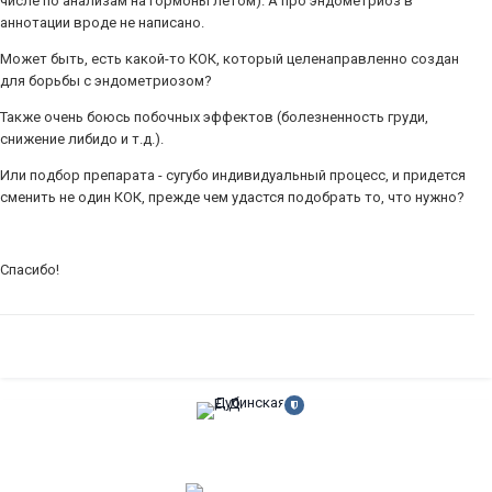
числе по анализам на гормоны летом). А про эндометриоз в
аннотации вроде не написано.
Может быть, есть какой-то КОК, который целенаправленно создан
для борьбы с эндометриозом?
Также очень боюсь побочных эффектов (болезненность груди,
снижение либидо и т.д.).
Или подбор препарата - сугубо индивидуальный процесс, и придется
сменить не один КОК, прежде чем удастся подобрать то, что нужно?
Спасибо!