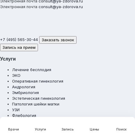
Электронная почта
consult@ya-zdorova.ru
Электронная почта
consult@ya-zdorova.ru
+7 (495) 565-30-44
Заказать звонок
Запись на прием
Услуги
Лечение бесплодия
ЭКО
Оперативная гинекология
Андрология
Эмбриология
Эстетическая гинекология
Патология шейки матки
УЗИ
Флебология
Маммология
Сексология
Врачи
Услуги
Цены
Запись
Поиск
Эндокринология