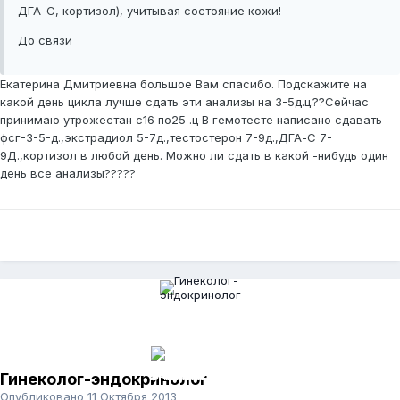
ДГА-С, кортизол), учитывая состояние кожи!
До связи
Екатерина Дмитриевна большое Вам спасибо. Подскажите на
какой день цикла лучше сдать эти анализы на 3-5д.ц.??Сейчас
принимаю утрожестан с16 по25 .ц В гемотесте написано сдавать
фсг-3-5-д.,экстрадиол 5-7д.,тестостерон 7-9д.,ДГА-С 7-
9Д.,кортизол в любой день. Можно ли сдать в какой -нибудь один
день все анализы?????
Гинеколог-эндокринолог
Опубликовано
11 Октября 2013