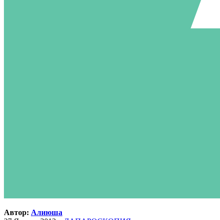
Автор:
Алиюша