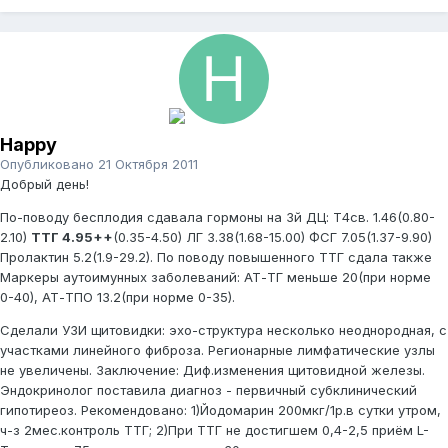
Happy
Опубликовано
21 Октября 2011
Добрый день!
По-поводу бесплодия сдавала гормоны на 3й ДЦ: Т4св. 1.46(0.80-
2.10)
ТТГ 4.95++
(0.35-4.50) ЛГ 3.38(1.68-15.00) ФСГ 7.05(1.37-9.90)
Пролактин 5.2(1.9-29.2). По поводу повышенного ТТГ сдала также
Маркеры аутоимунных заболеваний: АТ-ТГ меньше 20(при норме
0-40), АТ-ТПО 13.2(при норме 0-35).
Сделали УЗИ щитовидки: эхо-структура несколько неоднородная, с
участками линейного фиброза. Регионарные лимфатические узлы
не увеличены. Заключение: Диф.изменения щитовидной железы.
Эндокринолог поставила диагноз - первичный субклинический
гипотиреоз. Рекомендовано: 1)Йодомарин 200мкг/1р.в сутки утром,
ч-з 2мес.контроль ТТГ; 2)При ТТГ не достигшем 0,4-2,5 приём L-