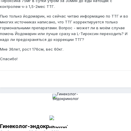
Тироксина 75мг в сутки утром за 30мин до еды натощак с
контролем ч-з 1,5-2мес ТТГ.
Пью только йодомарин, но сейчас читаю информацию по ТТГ и во
многих источниках написано, что ТТГ корректируется только
гормональными препаратами. Вопрос - может ли в моём случае
помочь Йодомарин или лучше сразу на L-Тироксин переходить? И
надо ли предохраняться до коррекции ТТГ?
Мне 36лет, рост 176см, вес 60кг.
Спасибо!
Гинеколог-эндокринолог