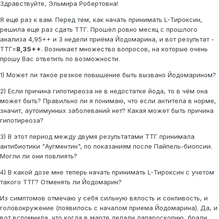
Здравствуйте, Эльмира Робертовна!
Я ещё раз к вам. Перед тем, как начать принимать L-Тироксин,
решила ещё раз сдать ТТГ. Прошёл ровно месяц с прошлого
анализа 4,95++ и 3 недели приёма Йодомарина, и вот результат -
ТТГ=
8,35++
. Возникает множество вопросов, на которые очень
прошу Вас ответить по возможности.
1) Может ли такое резкое повышение быть вызвано Йодомарином?
2) Если причина гипотиреоза не в недостатке йода, то в чём она
может быть? Правильно ли я понимаю, что если антитела в норме,
значит, аутоимунных заболеваний нет? Какая может быть причина
гипотиреоза?
3) В этот период между двумя результатами ТТГ принимала
антибиотики "Аугментин", по показаниям после Пайпель-биопсии.
Могли ли они повлиять?
4) В какой дозе мне теперь начать принимать L-Тироксин с учетом
такого ТТГ? Отменять ли Йодомарин?
Из симптомов отмечаю у себя сильную вялость и сонливость, и
головокружение (появилось с началом приема Йодомарина). Да, и
вот вспомнила, что когда в марте делали лапароскопию, брали