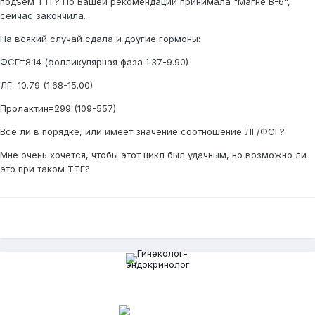
подъем ТТГ? По Вашей рекомендации принимала "Магне В-6",
сейчас закончила.
На всякий случай сдала и другие гормоны:
ФСГ=8.14 (фолликулярная фаза 1.37-9.90)
ЛГ=10.79 (1.68-15.00)
Пролактин=299 (109-557).
Всё ли в порядке, или имеет значение соотношение ЛГ/ФСГ?
Мне очень хочется, чтобы этот цикл был удачным, но возможно ли
это при таком ТТГ?