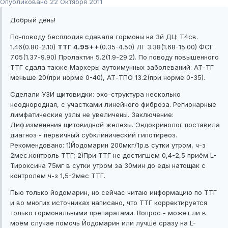
Опубликовано
22 Октября 2011
Добрый день!
По-поводу бесплодия сдавала гормоны на 3й ДЦ: Т4св.
1.46(0.80-2.10)
ТТГ 4.95++
(0.35-4.50) ЛГ 3.38(1.68-15.00) ФСГ
7.05(1.37-9.90) Пролактин 5.2(1.9-29.2). По поводу повышенного
ТТГ сдала также Маркеры аутоимунных заболеваний: АТ-ТГ
меньше 20(при норме 0-40), АТ-ТПО 13.2(при норме 0-35).
Сделали УЗИ щитовидки: эхо-структура несколько
неоднородная, с участками линейного фиброза. Регионарные
лимфатические узлы не увеличены. Заключение:
Диф.изменения щитовидной железы. Эндокринолог поставила
диагноз - первичный субклинический гипотиреоз.
Рекомендовано: 1)Йодомарин 200мкг/1р.в сутки утром, ч-з
2мес.контроль ТТГ; 2)При ТТГ не достигшем 0,4-2,5 приём L-
Тироксина 75мг в сутки утром за 30мин до еды натощак с
контролем ч-з 1,5-2мес ТТГ.
Пью только йодомарин, но сейчас читаю информацию по ТТГ
и во многих источниках написано, что ТТГ корректируется
только гормональными препаратами. Вопрос - может ли в
моём случае помочь Йодомарин или лучше сразу на L-