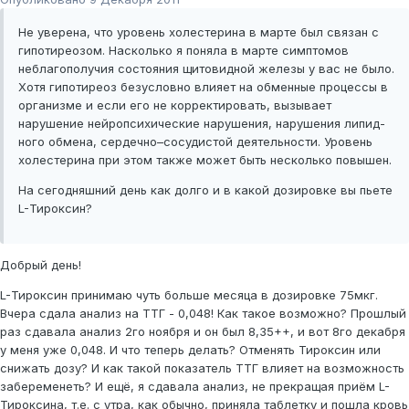
Не уверена, что уровень холестерина в марте был связан с
гипотиреозом. Насколько я поняла в марте симптомов
неблагополучия состояния щитовидной железы у вас не было.
Хотя гипотиреоз безусловно влияет на обменные процессы в
организме и если его не корректировать, вызывает
нарушение нейропсихические нарушения, нарушения ли­пид­
ного обмена, сердечно–сосудистой деятельности. Уровень
холестерина при этом также может быть несколько повышен.
На сегодняшний день как долго и в какой дозировке вы пьете
L-Тироксин?
Добрый день!
L-Тироксин принимаю чуть больше месяца в дозировке 75мкг.
Вчера сдала анализ на ТТГ - 0,048! Как такое возможно? Прошлый
раз сдавала анализ 2го ноября и он был 8,35++, и вот 8го декабря
у меня уже 0,048. И что теперь делать? Отменять Тироксин или
снижать дозу? И как такой показатель ТТГ влияет на возможность
забеременеть? И ещё, я сдавала анализ, не прекращая приём L-
Тироксина, т.е. с утра, как обычно, приняла таблетку и пошла кровь