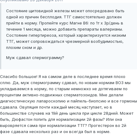
Состояние щитовидной железы может опосредовано быть
одной из причин бесплодия. ТТГ самостоятельно должен
прийти в норму. Пропейте курс Магне В6: по 1т х 3р/день в
течение 1 месяца, можно добавить препараты валерианы.
Состояние гипертиреоза, который характеризуется низким
ТТГ, может сопровождаться чрезмерной возбудимостью,
плохим сном и др.
Муж сдавал спермограмму?
Спасибо большое! Я на самом деле в последнее время плохо
сплю. Да, муж спермограмму сдавал, по новым нормам ВОЗ мы
укладываемся в норму, по старым немножко не дотягиваем по
процентам активно-подвижных сперматозоидов. Мне делали
диагностическую лапароскопию и пайпель-биопсию и все гормоны
сдавала. Овуляция почти каждый месяц наступает, но в
большинстве случаев на 19й день цикла при цикле 28дней. Может
быть, Дюфастон попить для нормализации 2й фазы? Или она
выровряется сама при нормализации ТТГ? Прогестерон во 2й
фазе сдавала несколько раз и он всегда был в норме.