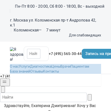
Для слабовидящих
Пн-Пт 8:00 - 20:00, Сб 8:00 - 18:00, Вс - выходной
нужна ли лапароскопия
г. Москва ул. Коломенская пр-т Андропова 42,
к.1
Автор:
Any10
Коломенская
—
7 минут
29 Июня 2011
в
ЛАПАРОСКОПИЯ- вопросы и ответы
Для слабовидящих
Ответить в тему
Запись на пр
+7 (495) 565-30-44
На форуме отвечает акушер – гинеколог, врач УЗИ:
Мацкевич Елизавета Николаевна
О нас
Услуги
Диагностика
Цены
Врачи
Пациентам
Отзывы
Контакты
База знаний
* Консультация на форуме не заменяет визит к врачу.
+7 (495) 565-30-44
Any10
Опубликовано
29 Июня 2011
Здравствуйте, Екатерина Дмитриевна! Хочу у Вас