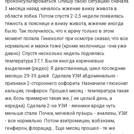
проконсультироваться. Опишу свою ситуацию сначала.
3 месяца назад началось жжение внизу живота в
области лобка. Потом спустя 2-2,5 недели появилась
тяжесть в пояснице и внизу живота, жжение иногда
было. Так получилось, что к врачу только в этом
момент попала. Гинеколог при осмотре сказал, что все
нормально и мазки тоже (кроме молочницы -она уже
давно). Спустя несколько недель поднялась
температура 37,1. Были иногда коричневые
выделения (редко). Я девственница, цикл последние
месяцы 29-35 дней . Сделала УЗИ абдоминально -
признаки 2-стороннего оофорита. Назначили глюконат
кальция, генферон. Прошел месяц - температура такая
же, боль примерно такая же, ( не целый день, а
изредка). Сделала 2-ое УЗИ - яичники вроде чуть
меньше стали. Почки, мочевой пузырь - анализы, УЗИ
- все нормально. Потом азитромицин, вобэнзим,
генферон, флорацид... Еще месяц прошел - те же