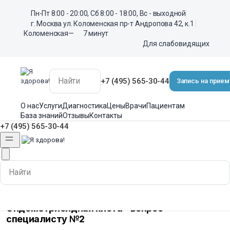
Пн-Пт 8:00 - 20:00, Сб 8:00 - 18:00, Вс - выходной
г. Москва ул. Коломенская пр-т Андропова 42, к.1
Коломенская
—
7 минут
Для слабовидящих
+7 (495) 565-30-44
Запись на прием
О нас
Услуги
Диагностика
Цены
Врачи
Пациентам
База знаний
Отзывы
Контакты
+7 (495) 565-30-44
Для слабовидящих
Эндометриоидная киста – вопрос
специалисту №2