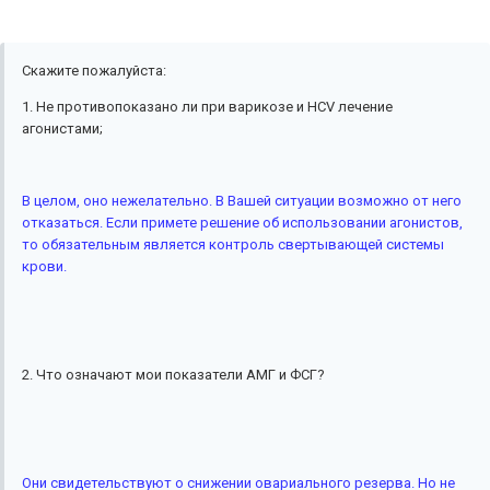
Скажите пожалуйста:
1. Не противопоказано ли при варикозе и НСV лечение
агонистами;
В целом, оно нежелательно. В Вашей ситуации возможно от него
отказаться. Если примете решение об использовании агонистов,
то обязательным является контроль свертывающей системы
крови.
2. Что означают мои показатели АМГ и ФСГ?
Они свидетельствуют о снижении овариального резерва. Но не