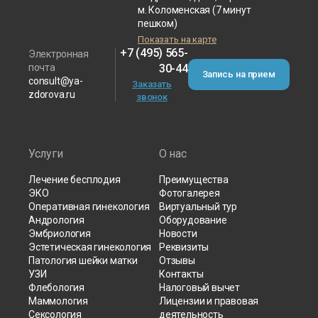
м. Коломенская (7 минут
пешком)
Показать на карте
+7 (495) 565-
Электронная
почта
30-44
Запись на прием
consult@ya-
Заказать
zdorova.ru
звонок
Услуги
О нас
Лечение бесплодия
Преимущества
ЭКО
Фотогалерея
Оперативная гинекология
Виртуальный тур
Андрология
Оборудование
Эмбриология
Новости
Эстетическая гинекология
Реквизиты
Патология шейки матки
Отзывы
УЗИ
Контакты
Флебология
Налоговый вычет
Маммология
Лицензии и правовая
Сексология
деятельность