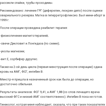
рассекли спайки, трубы проходимы.
Рекомендовано: лечение ГРГ (диферелин, люкрин-депо) после оценки
овариального резерва. Матка в гиперретрофлексио. Был мини-аборт в
1999 г.
После операции проведена реабилит.терапия:
-физиолечение магнитотерапией;
-свечи Дикловит и Лонгидаза (по схеме);
-уколы магнезии;
-вит.Е, сорбифер дурулес.
Также на 2-ой день цикла (первая менструация после операции) сдана
кровь на АМГ, ФСГ, ингибин В.
Менстр-я пришла в назначенный срок как была до операции, но
достаточно обильная.
Результаты анализов: ФСГ 9,41, а АМГ 1,88 (со слов лечащего врача
высокий ФГС и низкий АМГ соответственно). Ингибин В пока не готов.
Гинеколог, котрая меня наблюдает, сказала, что при таких показателях