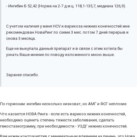
- Ингибин Б 52,42 (Норма на 2-7 д.м.ц. 118,1-135,7, медиана 126,9).
С учетом наличия у меня HCV и варикоза нижних конечностей мне
рекомендован НоваРинг по схеме 3 мес. потом 7 дней перерыв и
снова 3 месяца.
Еще не выкупала данный препарат и в связи с этим хотела бы
узнать Ваше мнение по поводу изложенного мною выше.
Заранее спасибо.
По гормонам: ингибин несколько низковат, но АМГ и ФСГ неплохие.
Что касается НОВА Ринга - если есть варикоз нижних конечностей,
необходимо оценить степень тяжести заболевания, сделать
гемостазиограмму, при необходимости - УЗДГ нижних конечностей.
Вам нужен контрацептив с минимальным влиянием на печень, это Нова