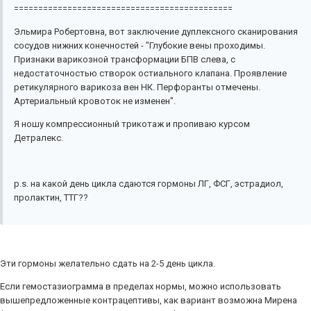
=============================================
Эльмира Робертовна, вот заключение дуплексного сканирования
сосудов нижних конечностей - "Глубокие вены проходимы.
Признаки варикозной трансформации БПВ слева, с
недостаточностью створок остиального клапана. Проявление
ретикулярного варикоза вен НК. Перфоранты отмечены.
Артериальный кровоток не изменен".
Я ношу компрессионный трикотаж и пропиваю курсом
Детралекс.
p.s. на какой день цикла сдаются гормоны ЛГ, ФСГ, эстрадиол,
пролактин, ТТГ??
Эти гормоны желательно сдать на 2-5 день цикла.
Если гемостазиограмма в пределах нормы, можно использовать
вышепредложенные контрацептивы, как вариант возможна Мирена