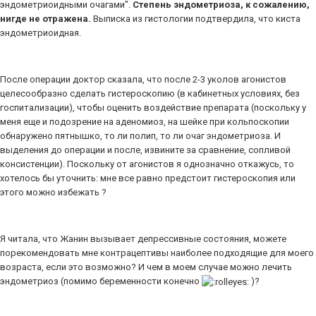
эндометриоидными очагами".
Степень эндометриоза, к сожалению,
нигде не отражена.
Выписка из гистологии подтвердила, что киста
эндометриоидная.
После операции доктор сказала, что после 2-3 уколов агонистов
целесообразно сделать гистероскопию (в кабинетных условиях, без
госпитализации), чтобы оценить воздействие препарата (поскольку у
меня еще и подозрение на аденомиоз, на шейке при кольпоскопии
обнаружено пятнышко, то ли полип, то ли очаг эндометриоза. И
выделения до операции и после, извините за сравнение, сопливой
консистенции). Поскольку от агонистов я однозначно откажусь, то
хотелось бы уточнить: мне все равно предстоит гистероскопия или
этого можно избежать ?
Я читала, что Жанин вызывает депрессивные состояния, можете
порекомендовать мне контрацептивы наиболее подходящие для моего
возраста, если это возможно? И чем в моем случае можно лечить
эндометриоз (помимо беременности конечно
)?