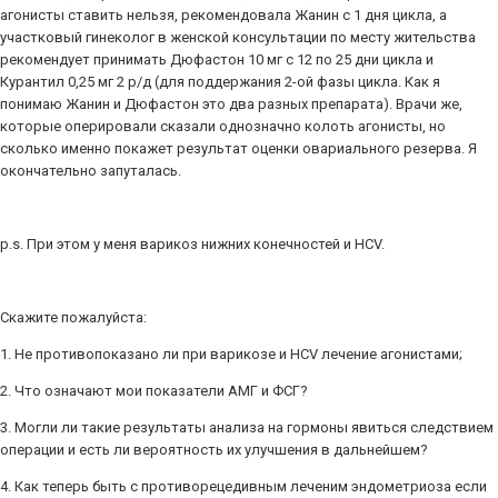
агонисты ставить нельзя, рекомендовала Жанин с 1 дня цикла, а
участковый гинеколог в женской консультации по месту жительства
рекомендует принимать Дюфастон 10 мг с 12 по 25 дни цикла и
Курантил 0,25 мг 2 р/д (для поддержания 2-ой фазы цикла. Как я
понимаю Жанин и Дюфастон это два разных препарата). Врачи же,
которые оперировали сказали однозначно колоть агонисты, но
сколько именно покажет результат оценки овариального резерва. Я
окончательно запуталась.
p.s. При этом у меня варикоз нижних конечностей и НСV.
Скажите пожалуйста:
1. Не противопоказано ли при варикозе и НСV лечение агонистами;
2. Что означают мои показатели АМГ и ФСГ?
3. Могли ли такие результаты анализа на гормоны явиться следствием
операции и есть ли вероятность их улучшения в дальнейшем?
4. Как теперь быть с противорецедивным леченим эндометриоза если