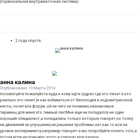
(гормональная внутриматочная система)
2 года спустя...
анна калина
Опубликовано
10 Марта 2014
посоветуйте пожалуйста куда к кому идти (адрес где это лечат и кто
реально это лечит)и как избавиться от бесплодия и эндометриозной
кисты ,почитала форум ,ой ни чего не понимаю,незнакомые
термины,для меня это темный лес!Мне еще не попадался ни один
хороший специалист,а попадались только которые говорят,но толку
ни движений ни улучшения,ни решения проблемы нет,как то все на
уровне эксперимента,например говорят-а вы попробуйте попить того,а
потом если не поможет этого,и говорят все разное,