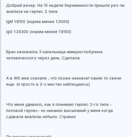
Добрый вечер. На 15 недели беременности пришли рез-ты
анализа на герпес 2 типа:
IgM 1:8100 (норма менее 1:3000)
IgG 1:24300 (норма менее 1:8100)
Врач назначила 3 капельница иммуноглобулина
человеческого через день. Сделала.
А в ЖК мне сказали , что позже назначат какие то свечи
еще. (я просто в 2-х местах наблюдаюсь)
Что меня удивило, как я понимаю герпес 2-го типа -
половой герпес- но никаких высыпаний у меня когда
сдавала анализы небыло. Странно
По поводу назначений: