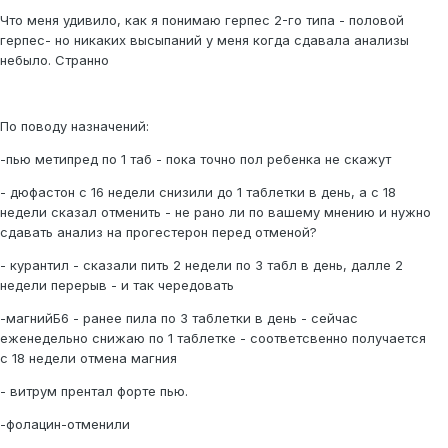
Что меня удивило, как я понимаю герпес 2-го типа - половой
герпес- но никаких высыпаний у меня когда сдавала анализы
небыло. Странно
По поводу назначений:
-пью метипред по 1 таб - пока точно пол ребенка не скажут
- дюфастон с 16 недели снизили до 1 таблетки в день, а с 18
недели сказал отменить - не рано ли по вашему мнению и нужно
сдавать анализ на прогестерон перед отменой?
- курантил - сказали пить 2 недели по 3 табл в день, далле 2
недели перерыв - и так чередовать
-магнийБ6 - ранее пила по 3 таблетки в день - сейчас
еженедельно снижаю по 1 таблетке - соответсвенно получается
с 18 недели отмена магния
- витрум прентал форте пью.
-фолацин-отменили