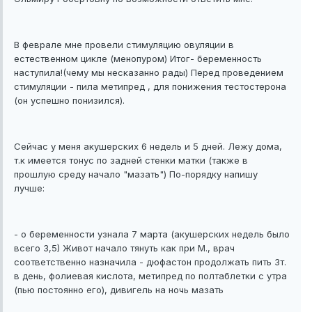
В феврале мне провели стимуляцию овуляции в
естественном цикле (менопуром) Итог- беременность
наступила!(чему мы несказанно рады) Перед проведением
стимуляции - пила метипред , для понижения тестостерона
(он успешно понизился).
Сейчас у меня акушерских 6 недель и 5 дней. Лежу дома,
т.к имеется тонус по задней стенки матки (также в
прошлую среду начало "мазать") По-порядку напишу
лучше:
- о беременности узнала 7 марта (акушерских недель было
всего 3,5) Живот начало тянуть как при М., врач
соответственно назначила - дюфастон продолжать пить 3т.
в день, фолиевая кислота, метипред по полтаблетки с утра
(пью постоянно его), дивигель на ночь мазать