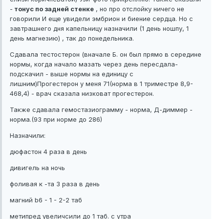
-
тонус по задней стенке
, но про отслойку ничего не
говорили И еще увидели эмбрион и биение сердца. Но с
завтрашнего дня капельницу назначили (1 день ношпу, 1
день магнезию) , так до понедельника.
Сдавала тестостерон (вначале Б. он был прямо в середине
нормы, когда начало мазать через день пересдала-
подскачил - выше нормы на единицу с
лишним)Прогестерон у меня 71(норма в 1 триместре 8,9-
468,4) - врач сказала низковат прогестерон.
Также сдавала гемостазиограмму - норма, Д-диммер -
норма.(93 при норме до 286)
Назначили:
дюфастон 4 раза в день
дивигель на ночь
фоливая к -та 3 раза в день
магний b6 - 1 - 2-2 таб
метипред увеличсили до 1 таб. с утра