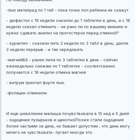
-пью метипред по 1 таб - пока точно пол ребенка не скажут
- дюфастон с 16 недели снизили до 1 таблетки в день, а с 18
недели сказал отменить - не рано ли по вашему мнению и
нужно сдавать анализ на прогестерон перед отменой?
- курантил - сказали пить 2 недели по 3 табл в день, далле
2 недели перерыв - и так чередовать
-магнийБ6 - ранее пила по 3 таблетки в день - сейчас
еженедельно снижаю по 1 таблетке - соответсвенно
получается с 18 недели отмена магния
- витрум прентал форте пью.
-фолацин-отменили
И еще шевеление малыша почувствовала в 15 нед и 5 дней
- ощущение пузырьков и щекотно)Позже стали ощущения
более частыми за день, но бывает допустим , что день могу
ничего не чувствовать- пугает иногда это.