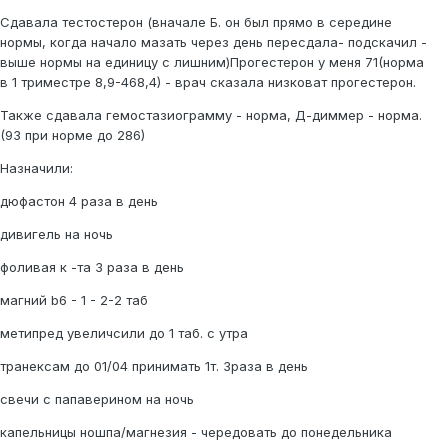
Сдавала тестостерон (вначале Б. он был прямо в середине
нормы, когда начало мазать через день пересдала- подскачил -
выше нормы на единицу с лишним)Прогестерон у меня 71(норма
в 1 триместре 8,9-468,4) - врач сказала низковат прогестерон.
Также сдавала гемостазиограмму - норма, Д-диммер - норма.
(93 при норме до 286)
Назначили:
дюфастон 4 раза в день
дивигель на ночь
фоливая к -та 3 раза в день
магний b6 - 1 - 2-2 таб
метипред увеличсили до 1 таб. с утра
транексам до 01/04 принимать 1т. 3раза в день
свечи с папаверином на ночь
капельницы ношпа/магнезия - чередовать до понедельника