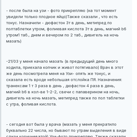
- после была на узи - фото прикрепляю (на тот момент
увидели только плодное яйцо)Также сказали , что есть
тонус. Назначили - дюфастон 3т в день, метипред по
полтаблетки утром, фолиевая кислота 3т в день, магний b6
утром1 таб., днем и вечером по 2 таб., дивигель на ночь
мазать)
-21/03 у меня начало мазать (в предыдущий день много
ходила, приехала копчик и живот потягивало) Врач в этот
же день посмотрела меня на Узи- опять же тонус, и
сказала есть вроде небольшая отслойка ПЯ. Назначения:
транексам 1 т 3 раза в день , дюфастон 4 раза в день,
магний b6 в кол-ве 1-2-2, свечи с папаверином на ночь,
дивигель на ночь мазать, метипред также по пол таблетки
с утра, фоливая кислота.
- сегодня вот была у врача (мазать у меня прекратило
буквально 22 числа, но бывают по утрам выделения в виде
слизи коричневатой) Узи-фото прикрепляю. Также сказали