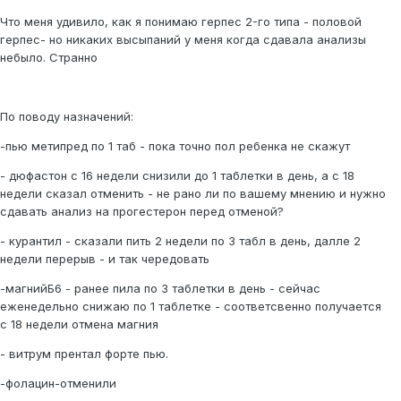
Что меня удивило, как я понимаю герпес 2-го типа - половой
герпес- но никаких высыпаний у меня когда сдавала анализы
небыло. Странно
По поводу назначений:
-пью метипред по 1 таб - пока точно пол ребенка не скажут
- дюфастон с 16 недели снизили до 1 таблетки в день, а с 18
недели сказал отменить - не рано ли по вашему мнению и нужно
сдавать анализ на прогестерон перед отменой?
- курантил - сказали пить 2 недели по 3 табл в день, далле 2
недели перерыв - и так чередовать
-магнийБ6 - ранее пила по 3 таблетки в день - сейчас
еженедельно снижаю по 1 таблетке - соответсвенно получается
с 18 недели отмена магния
- витрум прентал форте пью.
-фолацин-отменили