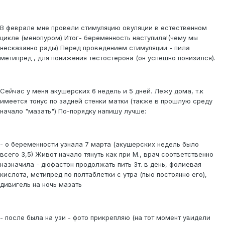
В феврале мне провели стимуляцию овуляции в естественном
цикле (менопуром) Итог- беременность наступила!(чему мы
несказанно рады) Перед проведением стимуляции - пила
метипред , для понижения тестостерона (он успешно понизился).
Сейчас у меня акушерских 6 недель и 5 дней. Лежу дома, т.к
имеется тонус по задней стенки матки (также в прошлую среду
начало "мазать") По-порядку напишу лучше:
- о беременности узнала 7 марта (акушерских недель было
всего 3,5) Живот начало тянуть как при М., врач соответственно
назначила - дюфастон продолжать пить 3т. в день, фолиевая
кислота, метипред по полтаблетки с утра (пью постоянно его),
дивигель на ночь мазать
- после была на узи - фото прикрепляю (на тот момент увидели