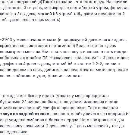
только плодное яйцо)Также сказали , что есть тонус. Назначили
- дюфастон 3т в день, метипред по полтаблетки утром, фолиевая
кислота 3т в день, магний b6 утром1 таб., днем и вечером по 2
таб., дивигель на ночь мазать)
-21/03 у меня начало мазать (в предыдущий день много ходила,
приехала копчик и живот потягивало) Врач в этот же день
посмотрела меня на Узи- опять же тонус, и сказала есть вроде
небольшая отслойка ПЯ. Назначения: транексам 1 т 3 раза в день
, дюфастон 4 раза в день, магний b6 в кол-ве 1-2-2, свечи с
папаверином на ночь, дивигель на ночь мазать, метипред также
по пол таблетки с утра, фоливая кислота.
- сегодня вот была у врача (мазать у меня прекратило
буквально 22 числа, но бывают по утрам выделения в виде
слизи коричневатой) Узи-фото прикрепляю. Также сказали -
тонус по задней стенке
, но про отслойку ничего не говорили И
еще увидели эмбрион и биение сердца. Но с завтрашнего дня
капельницу назначили (1 день ношпу, 1 день магнезию) , так до
понедельника.