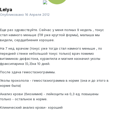
Lelya
Опубликовано
16 Апреля 2012
Еще раз здравствуйте. Сейчас у меня полных 9 недель , тонус
стал намного меньше (ПЯ уже круглой формы), малыша мы
видели, сердцебиения хорошее.
На 7 нед. врачом (тонус уже тогда стал намного меньше , по
передней стенке небольшой тонус только) врач помимо
витаминов-дюфастона, курантила и магния назначил уколы
фраксипарина (0,3)на 10 дней.
После здача гемостазиограммы.
Уколы проколола - гемостазиограмма в норме (она и до этого в
норме была)
Анализ крови (биохимия) - лейкоциты на 0,3 ед. повышены
только - остальное в норме.
Клинический анализ крови- хороший