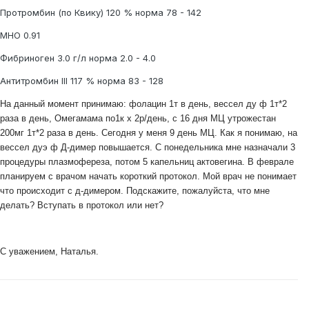
Протромбин (по Квику) 120 % норма 78 - 142
МНО 0.91
Фибриноген 3.0 г/л норма 2.0 - 4.0
Антитромбин III 117 % норма 83 - 128
На данный момент принимаю: фолацин 1т в день,
вессел ду ф 1т*2
раза в день,
Омегамама по1к х 2р/день, с 16 дня МЦ утрожестан
200мг 1т*2 раза в день. Сегодня у меня 9 день МЦ.
Как я понимаю, на
вессел дуэ ф Д-димер повышается. С понедельника мне назначали 3
процедуры плазмофереза, потом 5 капельниц актовегина.
В феврале
планируем с врачом начать короткий протокол. Мой врач не понимает
что происходит с д-димером. Подскажите, пожалуйста, что мне
делать? Вступать в протокол или нет?
С уважением, Наталья.