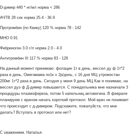
D-димер 440 * нг/мл норма < 286
АЧТВ 28 сек норма 25.4 - 36.9
Протромбин (по Квику) 120 % норма 78 - 142
МНО 0.91
Фибриноген 3.0 г/л норма 2.0 - 4.0
Антитромбин III 117 % норма 83 - 128
На данный момент принимаю: фолацин 1т в день,
вессел ду ф 1т*2
раза в день,
Омегамама по1к х 2р/день, с 16 дня МЦ утрожестан
200мг 1т*2 раза в день. Сегодня у меня 9 день МЦ.
Как я понимаю, на
вессел дуэ ф Д-димер повышается. С понедельника мне назначали 3
процедуры плазмофереза, потом 5 капельниц актовегина.
В феврале
планируем с врачом начать короткий протокол. Мой врач не понимает
что происходит с д-димером. Подскажите, пожалуйста, что мне
делать? Вступать в протокол или нет?
С уважением, Наталья.