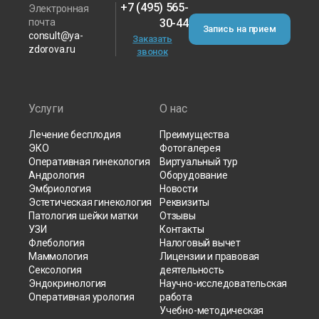
+7 (495) 565-
Электронная
почта
30-44
Запись на прием
consult@ya-
Заказать
zdorova.ru
звонок
Услуги
О нас
Лечение бесплодия
Преимущества
ЭКО
Фотогалерея
Оперативная гинекология
Виртуальный тур
Андрология
Оборудование
Эмбриология
Новости
Эстетическая гинекология
Реквизиты
Патология шейки матки
Отзывы
УЗИ
Контакты
Флебология
Налоговый вычет
Маммология
Лицензии и правовая
Сексология
деятельность
Эндокринология
Научно-исследовательская
Оперативная урология
работа
Учебно-методическая