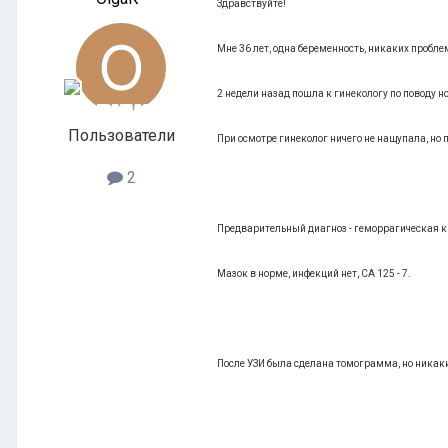
Здравствуйте!
Мне 36 лет, одна беременность, никаких проблем 
2 недели назад пошла к гинекологу по поводу н
Пользователи
При осмотре гинеколог ничего не нащупала, но 
2
Предварительный диагноз - геморрагическая к
Мазок в норме, инфекций нет, СА 125 - 7.
После УЗИ была сделана томограмма, но никаки