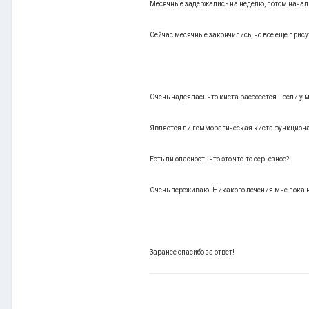
Месячные задержались на неделю, потом началис
Сейчас месячные закончились, но все еще присут
Очень надеялась что киста рассосется...если у м
Является ли гемморагическая киста функциональ
Есть ли опасность что это что-то серьезное?
Очень переживаю. Никакого лечения мне пока 
Заранее спасибо за ответ!