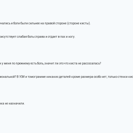
ались и боли были сильнее на правой стороне (стороне кисты).
исутствует слабая боль справа и отдает в пах и ногу.
 у меня по прежнему есть боль, значит ли это что киста не рассосалась?
нальной? В УЗИ и томограмме никаких деталей кроме размера особо нет, только стенки кисты
ка не назначили.