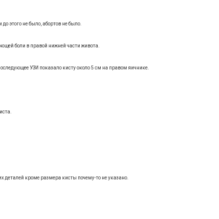
до этого не было, абортов не было.
оющей боли в правой нижней части живота.
последующее УЗИ показало кисту около 5 см на правом яичнике.
иста.
х деталей кроме размера кисты почему-то не указано.