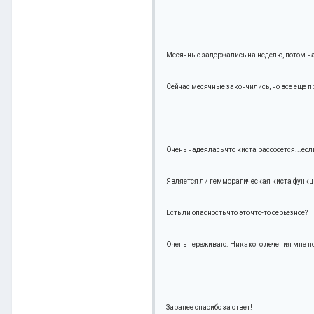
Месячные задержались на неделю, потом нач
Сейчас месячные закончились, но все еще пр
Очень надеялась что киста рассосется...если
Является ли гемморагическая киста функцио
Есть ли опасность что это что-то серьезное?
Очень переживаю. Никакого лечения мне по
Заранее спасибо за ответ!