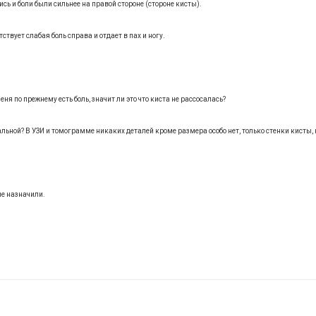
ь и боли были сильнее на правой стороне (стороне кисты).
ствует слабая боль справа и отдает в пах и ногу.
еня по прежнему есть боль, значит ли это что киста не рассосалась?
ной? В УЗИ и томограмме никаких деталей кроме размера особо нет, только стенки кисты, ка
не назначили.