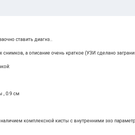
аочно ставить диагнз...
х снимков, а описание очень краткое (УЗИ сделано заграниц
акой:
, 0.9 см
 с наличием комплексной кисты с внутренними эхо параметра