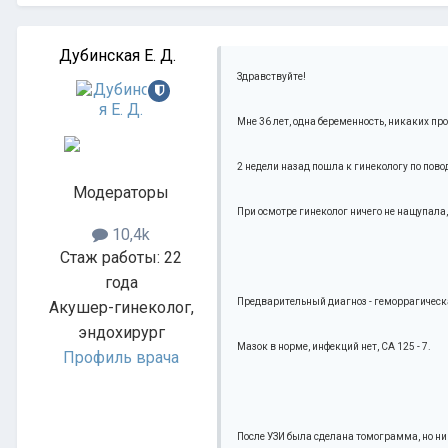
Дубинская Е. Д.
Здравствуйте!
Мне 36 лет, одна беременность, никаких про
2 недели назад пошла к гинекологу по пово
Модераторы
При осмотре гинеколог ничего не нащупала,
10,4k
Стаж работы: 22
года
Предварительный диагноз - геморрагическ
Акушер-гинеколог,
эндохирург
Мазок в норме, инфекций нет, СА 125 - 7.
Профиль врача
После УЗИ была сделана томограмма, но ни