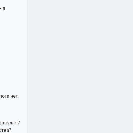
и я
пота нет.
 взвесью?
ства?