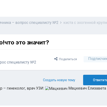
яичника – вопрос специалисту №2
киста с эхогенной круп
ю!что это значит?
Подписчи
Поделиться
прос специалисту №2
Создать новую тему
Ответить
 – гинеколог, врач УЗИ:
Мацкевич Елизавета