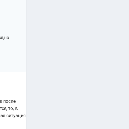
я,но
з после
я, то, в
ная ситуация