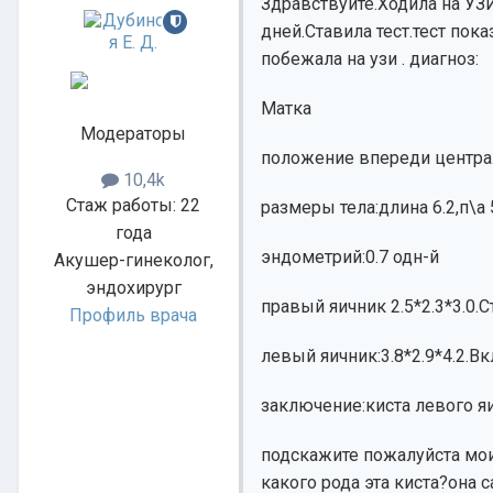
Здравствуйте.Ходила на УЗ
дней.Ставила тест.тест пок
побежала на узи . диагноз:
Матка
Модераторы
положение впереди центра
10,4k
Стаж работы: 22
размеры тела:длина 6.2,п\а 
года
эндометрий:0.7 одн-й
Акушер-гинеколог,
эндохирург
правый яичник 2.5*2.3*3.0.
Профиль врача
левый яичник:3.8*2.9*4.2.В
заключение:киста левого я
подскажите пожалуйста мои
какого рода эта киста?она 