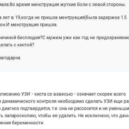
мала.Во время менструация жуткие боли с левой стороны.
 лет в 19,когда не пришла ментруация(была задержка 1.5
он.И менструация пришла.
ичиной бесплодия?С мужем уже как год не предохраняемс
елать с кистой?
лагодарна.
описанию УЗИ - киста со взвесью - означает скорее всего
я динамического контроля необходимо сделать УЗИ еще ра
иагноз подтвердится, т.е. она не рассосется и не уменьшитс
ть лапароскопию, чтобы ее удалить. Не исключено, что дан
ления беременности.