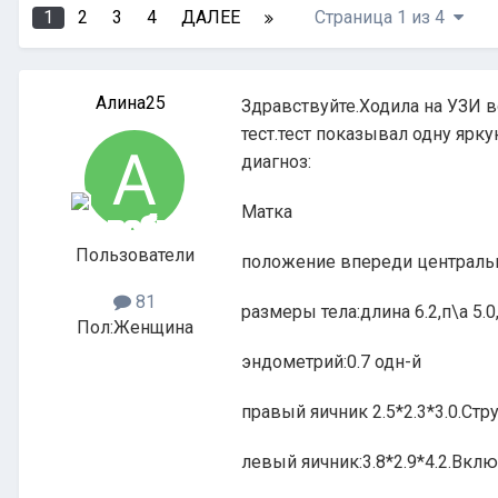
1
2
3
4
ДАЛЕЕ
Страница 1 из 4
Алина25
Здравствуйте.Ходила на УЗИ 
тест.тест показывал одну ярку
диагноз:
Матка
Пользователи
положение впереди централь
81
размеры тела:длина 6.2,п\а 5.0
Пол:
Женщина
эндометрий:0.7 одн-й
правый яичник 2.5*2.3*3.0.Стр
левый яичник:3.8*2.9*4.2.Вклю