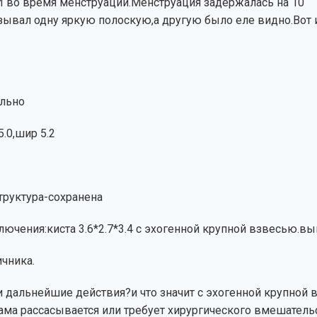
И во время менструации.Менструация задержалась на 10
азывал одну яркую полоскую,а другую было еле видно.Вот 
льно
5.0,шир 5.2
Структура-сохранена
ключения:киста 3.6*2.7*3.4 с эхогенной крупной взвесью.вы
ичника.
 дальнейшие действия?и что значит с эхогенной крупной
сама рассасывается или требует хирургического вмешатель