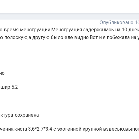
Опубликовано
1
во время менструации.Менструация задержалась на 10 дне
ю полоскую,а другую было еле видно.Вот и я побежала на у
но
,шир 5.2
уктура-сохранена
чения:киста 3.6*2.7*3.4 с эхогенной крупной взвесью.выпот