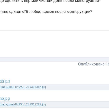
надо сделать в первый чистый день после менструации?
лучше сдавать?В любое время после ментсруации?
Опубликовано
1