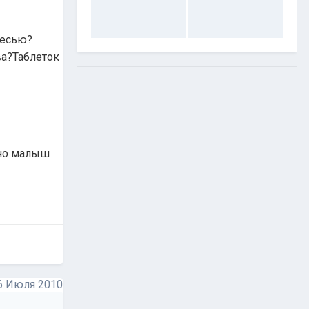
весью?
ва?Таблеток
,но малыш
6 Июля 2010