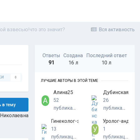
ной взвесью!что это значит?
Вся активность
Ответы
Создана
Последний ответ
91
16 л
10 л
ки
0
ЛУЧШИЕ АВТОРЫ В ЭТОЙ ТЕМЕ
Алина25
Дубинская Е. Д.
52
26
 в тему
публикации
публикаций
 Николаевна
Гинеколог-эндокринолог
Уролог-андрол
13
1
публикаций
публикация