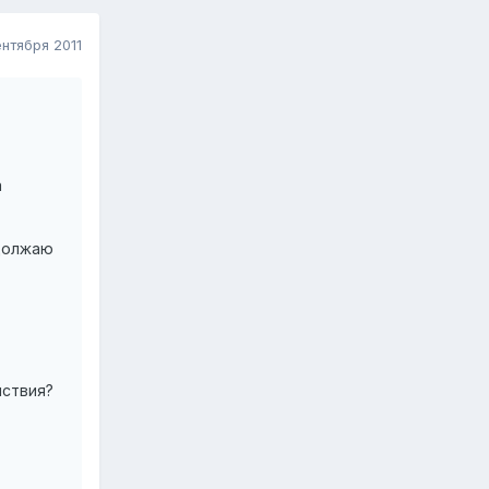
ентября 2011
а
одолжаю
йствия?