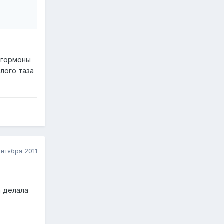
а гормоны
лого таза
ентября 2011
а делала