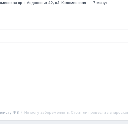
оменская пр-т Андропова 42, к.1
Коломенская
—
7 минут
иалисту №8
Не могу забеременнеть. Стоит ли провести лапароск