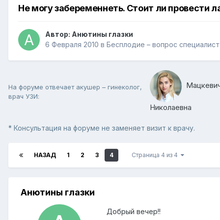
Не могу забеременнеть. Стоит ли провести 
Автор:
Анютины глазки
6 Февраля 2010
в
Бесплодие – вопрос специалис
Мацкевич
На форуме отвечает акушер – гинеколог,
врач УЗИ:
Николаевна
* Консультация на форуме не заменяет визит к врачу.
НАЗАД
1
2
3
4
Страница 4 из 4
Анютины глазки
Добрый вечер!!