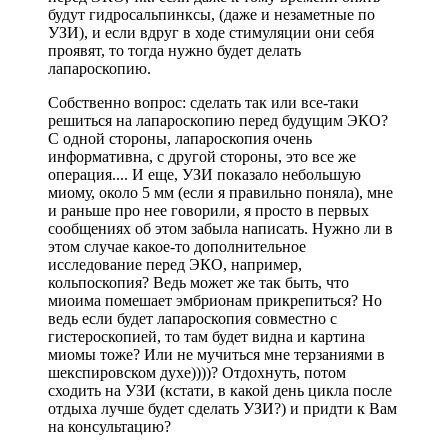
будут гидросальпинксы, (даже и незаметные по
УЗИ), и если вдруг в ходе стимуляции они себя
проявят, то тогда нужно будет делать
лапароскопию.
Собственно вопрос: сделать так или все-таки
решиться на лапароскопию перед будущим ЭКО?
С одной стороны, лапароскопия очень
информативна, с другой стороны, это все же
операция.... И еще, УЗИ показало небольшую
миому, около 5 мм (если я правильно поняла), мне
и раньше про нее говорили, я просто в первых
сообщениях об этом забыла написать. Нужно ли в
этом случае какое-то дополнительное
исследование перед ЭКО, например,
кольпоскопия? Ведь может же так быть, что
миоима помешает эмбрионам прикрепиться? Но
ведь если будет лапароскопия совместно с
гистероскопией, то там будет видна и картина
миомы тоже? Или не мучиться мне терзаниями в
шекспировском духе))))? Отдохнуть, потом
сходить на УЗИ (кстати, в какой день цикла после
отдыха лучше будет сделать УЗИ?) и придти к Вам
на консультацию?