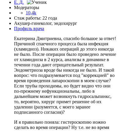
Модераторы
10,4k
Стаж работы: 22 года
Акушер-гинеколог, эндохирург
Профиль врача
Екатерина Дмитриевна, спасибо большое за ответ!
Причиной спаечного процесса была инфекция
(хламидиоз). Никаких операций до этого никогда
не было. После операции было проведено лечение
от хламидиоза в 2 курса, анализы в динамике в
течении года дают отрицательный результат.
Эндометриоза вроде бы никогда не было. И такой
вопрос: что подразумевается под "коррекцией" во
время проведения лапароскопии в моем случае?
Если трубы проходимы, но будет видно что они
по-прежнему нефункциональны, либо в
дальнейшем может возникнуть гидросальпинкс,
то, вероятно, хирург примет решение об их
удалении (разумеется, с моего заранее
подписанного согласия)?
И я правильно поняла: гистероскопию иожно
сделать во время операции? Ну т.е. не во время