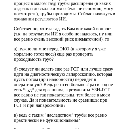
процесс в малом тазу, трубы расширены (в каких
отделах и до скольки мм сейчас не вспомню, могу
посмотреть), трубы проходимы. Сейчас нахожусь в
ожидании результатов ИИ.
Собственно, хотела задать Вам вот какой вопрос:
(т.к. на результаты ИИ я особо не надеюсь, ну или
все равно очень высокий риск внематочной), то
а) нужно ли мне перед ЭКО (к которому я уже
морально готовлюсь) еще раз проверить
проходимость труб?
б) следует ли делать еще раз ГСГ, или лучше сразу
идти на диагностическую лапароскопию, которая
пусть потом (при надобности) перейдет в
оперативную? Ведь рентген больше 2 раз в год не
есть *гуд* для организма, а результаты УЗИ-ГСГ
все равно не так показательны, тем более в моем
случае. Да и показательность не сравнишь: при
ГСГ и при лапароскопии?
в) ведь с таким "наследством" трубы все равно
практически не функциональны?