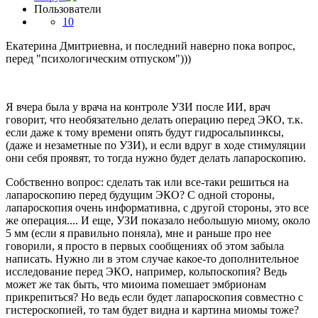
Пользователи
10
Екатерина Дмитриевна, и последний наверно пока вопрос,
перед "психологическим отпуском")))
Я вчера была у врача на контроле УЗИ после ИИ, врач
говорит, что необязательно делать операцию перед ЭКО, т.к.
если даже к тому времени опять будут гидросальпинксы,
(даже и незаметные по УЗИ), и если вдруг в ходе стимуляции
они себя проявят, то тогда нужно будет делать лапароскопию.
Собственно вопрос: сделать так или все-таки решиться на
лапароскопию перед будущим ЭКО? С одной стороны,
лапароскопия очень информативна, с другой стороны, это все
же операция.... И еще, УЗИ показало небольшую миому, около
5 мм (если я правильно поняла), мне и раньше про нее
говорили, я просто в первых сообщениях об этом забыла
написать. Нужно ли в этом случае какое-то дополнительное
исследование перед ЭКО, например, кольпоскопия? Ведь
может же так быть, что миоима помешает эмбрионам
прикрепиться? Но ведь если будет лапароскопия совместно с
гистероскопией, то там будет видна и картина миомы тоже?