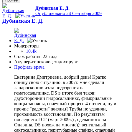
Прочее
Дубинская Е. Д.
Опубликовано
24 Сентября 2009
Дубинская Е. Д.
Модераторы
10,4k
Стаж работы: 22 года
Акушер-гинеколог, эндохирург
Профиль врача
Екатерина Дмитриевна, добрый день! Кратко
опишу свою ситуацию: в 2007г. мне сделали
лапароскопию из-за подозрения на
гематосальпинкс, DS в итоге был таков:
двухсторонний гидросальпинкс, фимбриальные
концы запаяны, спаечный процесс 4 степени, ну и
прочие "радости" жизни.(( Трубы не удалили,
проходимость восстановили. По результатам
последнего ГСГ (март 2009г.) , сделанного на
Опарина, DS похож на многие)): вентильный
сактосальпинкс, перитубарные спайки, спаечный