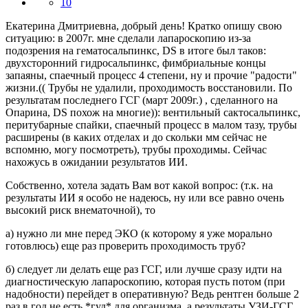
10
Екатерина Дмитриевна, добрый день! Кратко опишу свою
ситуацию: в 2007г. мне сделали лапароскопию из-за
подозрения на гематосальпинкс, DS в итоге был таков:
двухсторонний гидросальпинкс, фимбриальные концы
запаяны, спаечный процесс 4 степени, ну и прочие "радости"
жизни.(( Трубы не удалили, проходимость восстановили. По
результатам последнего ГСГ (март 2009г.) , сделанного на
Опарина, DS похож на многие)): вентильный сактосальпинкс,
перитубарные спайки, спаечный процесс в малом тазу, трубы
расширены (в каких отделах и до скольки мм сейчас не
вспомню, могу посмотреть), трубы проходимы. Сейчас
нахожусь в ожидании результатов ИИ.
Собственно, хотела задать Вам вот какой вопрос: (т.к. на
результаты ИИ я особо не надеюсь, ну или все равно очень
высокий риск внематочной), то
а) нужно ли мне перед ЭКО (к которому я уже морально
готовлюсь) еще раз проверить проходимость труб?
б) следует ли делать еще раз ГСГ, или лучше сразу идти на
диагностическую лапароскопию, которая пусть потом (при
надобности) перейдет в оперативную? Ведь рентген больше 2
раз в год не есть *гуд* для организма, а результаты УЗИ-ГСГ