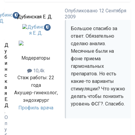
Опубликовано
12 Сентября
Дубинская Е. Д.
2009
Большое спасибо за
ответ. Обязательно
сделаю анализ.
Д
у
Месячные были на
б
Модераторы
фоне приема
и
гармональных
н
10,4k
препаратов. Но есть
с
Стаж работы: 22
к
какие-то варианты
года
а
стимуляции? Что нужно
Акушер-гинеколог,
я
делать чтобы понизить
Е.
эндохирург
уровень ФСГ?. Спасибо.
Д
Профиль врача
.
О
п
у