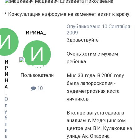
Мацкевич Елизавета Николаевна
* Консультация на форуме не заменяет визит к врачу.
Опубликовано
10 Сентября
ИРИНА_
2009
Здравствуйте.
Очень хотим с мужем
ребенка.
И
Р
И
Пользователи
Мне 33 года. В 2006 году
Н
была лапороскопия -
А
10
эндеметриозная киста
_
яичников.
О
п
у
В конце августа сдавала
б
анализы в Медецинском
л
центре им. В.И. Кулакова на
и
улице Ак. Опарина.
к