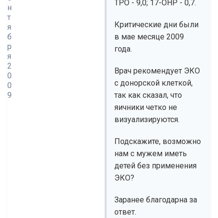
ТРО - 9,0; 17-ОНР - 0,7.
н
т
Критические дни были
я
б
в мае месяце 2009
р
года.
я
2
Врач рекомендует ЭКО
0
с донорской клеткой,
0
9
так как сказал, что
яичники четко не
визуализируются.
Подскажите, возможно
нам с мужем иметь
детей без применения
ЭКО?
Заранее благодарна за
ответ.