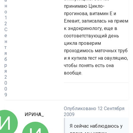
н
принимаю Цикло-
о
прогинова, витамин Е и
1
Елевит, записалась на прием
2
к эндокринологу, еще в
С
е
соотоветствующий день
н
цикла проверим
т
проходимось маточных труб
я
и я купила тест на овуляцию,
б
р
чтобы понять есть она
я
вообще.
2
0
0
9
Опубликовано
12 Сентября
ИРИНА_
2009
Я сейчас наблюдаюсь у