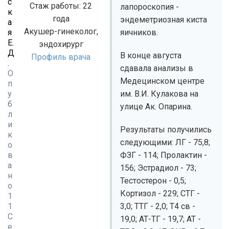
с
Стаж работы: 22
лапороскопия -
к
года
эндеметриозная киста
а
Акушер-гинеколог,
я
яичников.
Е.
эндохирург
Д
В конце августа
Профиль врача
.
сдавала анализы в
О
Медецинском центре
п
у
им. В.И. Кулакова на
б
улице Ак. Опарина.
л
и
Результаты получились
к
следующими: ЛГ - 75,8;
о
в
ФЗГ - 114; Пролактин -
а
156; Эстрадиол - 73;
н
Тестостерон - 0,5;
о
Кортизол - 229; СТГ -
1
1
3,0; ТТГ - 2,0; Т4 св -
С
19,0; АТ-ТГ - 19,7; АТ -
е