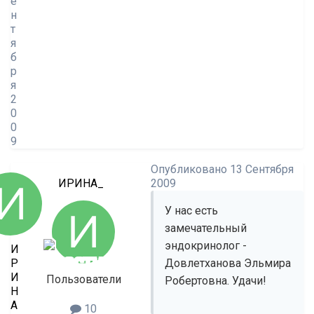
е
н
т
я
б
р
я
2
0
0
9
Опубликовано
13 Сентября
ИРИНА_
2009
У нас есть
замечательный
эндокринолог -
И
Р
Довлетханова Эльмира
И
Пользователи
Робертовна. Удачи!
Н
А
10