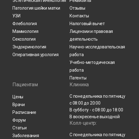
Эстетическая гинекология
Реквизиты
Патология шейки матки
Отзывы
УЗИ
Контакты
Флебология
Налоговый вычет
Маммология
Лицензии и правовая
Сексология
деятельность
Эндокринология
Научно-исследовательская
Оперативная урология
работа
Учебно-методическая
работа
Патенты
Пациентам
Клиника
С понедельника по пятницу
Цены
с 08:00 до 20:00
Врачи
В субботу - с 08:00 до 18:00
Расписание
В воскресенье выходной
Форум
Колл-центр:
Статьи
С понедельника по пятницу
Заболевания