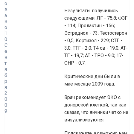
о
в
Результаты получились
а
следующими: ЛГ - 75,8; ФЗГ
н
- 114; Пролактин - 156;
о
Эстрадиол - 73; Тестостерон
1
0
- 0,5; Кортизол - 229; СТГ -
С
3,0; ТТГ - 2,0; Т4 св - 19,0; АТ-
е
ТГ - 19,7; АТ - ТРО - 9,0; 17-
н
ОНР - 0,7.
т
я
б
Критические дни были в
р
мае месяце 2009 года.
я
2
Врач рекомендует ЭКО с
0
донорской клеткой, так как
0
9
сказал, что яичники четко не
визуализируются.
Подскажите, возможно нам