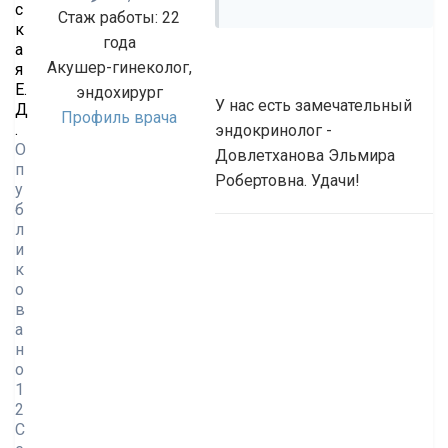
с
Стаж работы: 22
к
года
а
Акушер-гинеколог,
я
Е.
эндохирург
У нас есть замечательный
Д
Профиль врача
.
эндокринолог -
О
Довлетханова Эльмира
п
Робертовна. Удачи!
у
б
л
и
к
о
в
а
н
о
1
2
С