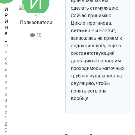
врача, мы хотим
сделать стимуляцию.
И
Р
Сейчас принимаю
И
Пользователи
Цикло-прогинова,
Н
витамин Е и Елевит,
А
10
записалась на прием к
_
О
эндокринологу, еще в
п
соотоветствующий
у
день цикла проверим
б
проходимось маточных
л
и
труб и я купила тест на
к
овуляцию, чтобы
о
понять есть она
в
вообще.
а
н
о
1
2
С