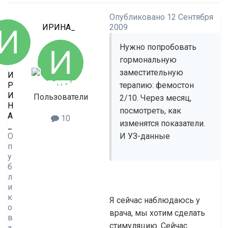
Опубликовано
12 Сентября
ИРИНА_
2009
Нужно попробовать
гормональную
заместительную
И
Р
терапию: фемостон
И
Пользователи
2/10. Через месяц,
Н
посмотреть, как
А
10
изменятся показатели.
_
О
И УЗ-данные
п
у
б
л
и
к
Я сейчас наблюдаюсь у
о
врача, мы хотим сделать
в
стимуляцию. Сейчас
а