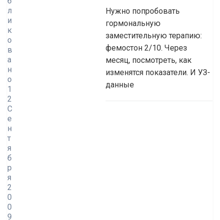
б
л
Нужно попробовать
и
гормональную
к
заместительную терапию:
о
фемостон 2/10. Через
в
а
месяц, посмотреть, как
н
изменятся показатели. И УЗ-
о
данные
1
2
С
е
н
т
я
б
р
я
2
0
0
9