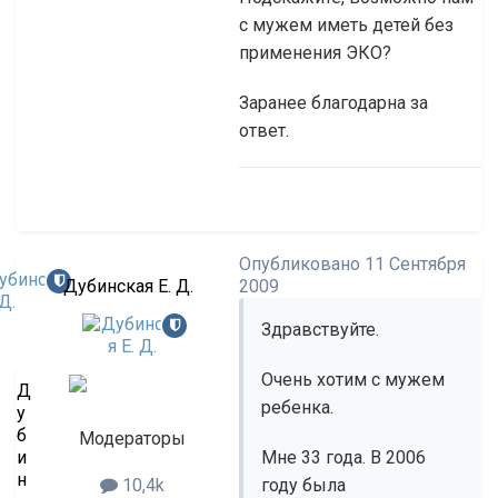
с мужем иметь детей без
применения ЭКО?
Заранее благодарна за
ответ.
Опубликовано
11 Сентября
Дубинская Е. Д.
2009
Здравствуйте.
Очень хотим с мужем
Д
ребенка.
у
б
Модераторы
и
Мне 33 года. В 2006
н
году была
10,4k