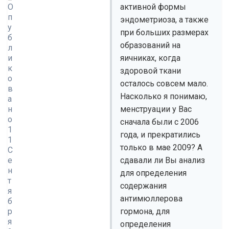
О
активной формы
п
эндометриоза, а также
у
при больших размерах
б
образований на
л
и
яичниках, когда
к
здоровой ткани
о
осталось совсем мало.
в
Насколько я понимаю,
а
н
менструации у Вас
о
сначала были с 2006
1
года, и прекратились
1
только в мае 2009? А
С
е
сдавали ли Вы анализ
н
для определения
т
содержания
я
антимюллерова
б
р
гормона, для
я
определения