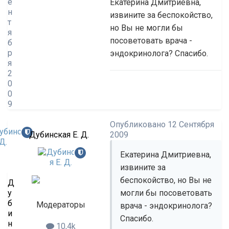
е
Екатерина Дмитриевна,
н
извините за беспокойство,
т
но Вы не могли бы
я
посоветовать врача -
б
р
эндокринолога? Спасибо.
я
2
0
0
9
Опубликовано
12 Сентября
Дубинская Е. Д.
2009
Екатерина Дмитриевна,
извините за
беспокойство, но Вы не
Д
у
могли бы посоветовать
б
Модераторы
врача - эндокринолога?
и
Спасибо.
н
10,4k