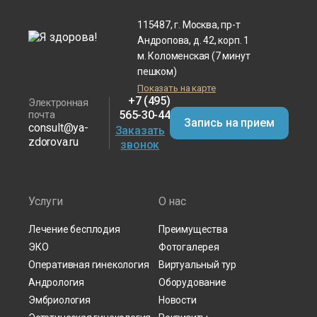
115487, г. Москва, пр-т
Андропова, д. 42, корп. 1
м. Коломенская (7 минут
пешком)
Показать на карте
+7 (495)
Электронная
565-30-44
почта
Запись на прием
consult@ya-
Заказать
zdorova.ru
звонок
Услуги
О нас
Лечение бесплодия
Преимущества
ЭКО
Фотогалерея
Оперативная гинекология
Виртуальный тур
Андрология
Оборудование
Эмбриология
Новости