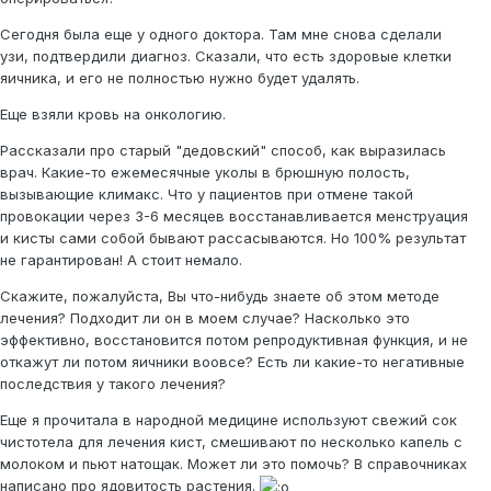
Сегодня была еще у одного доктора. Там мне снова сделали
узи, подтвердили диагноз. Сказали, что есть здоровые клетки
яичника, и его не полностью нужно будет удалять.
Еще взяли кровь на онкологию.
Рассказали про старый "дедовский" способ, как выразилась
врач. Какие-то ежемесячные уколы в брюшную полость,
вызывающие климакс. Что у пациентов при отмене такой
провокации через 3-6 месяцев восстанавливается менструация
и кисты сами собой бывают рассасываются. Но 100% результат
не гарантирован! А стоит немало.
Скажите, пожалуйста, Вы что-нибудь знаете об этом методе
лечения? Подходит ли он в моем случае? Насколько это
эффективно, восстановится потом репродуктивная функция, и не
откажут ли потом яичники воовсе? Есть ли какие-то негативные
последствия у такого лечения?
Еще я прочитала в народной медицине используют свежий сок
чистотела для лечения кист, смешивают по несколько капель с
молоком и пьют натощак. Может ли это помочь? В справочниках
написано про ядовитость растения.