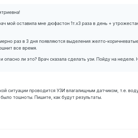
итриевна!
рач мой оставила мне дюфастон 1т.х3 раза в день + утрожеста
имерно раз в 3 дня появляются выделения желто-коричневатые
ошнит все время.
и опасно ли это? Врач сказала сделать узи. Пойду на неделе.
акой ситуации проводится УЗИ влагалищным датчиком, т.е. вод
было тошноты. Пишите, как будут результаты.