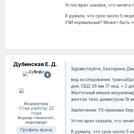
Устно врач сказала, что ничего 
Я думала, что срок около 5 нед
УЗИ нормальные? Может быть ч
Дубинская Е. Д.
Здравствуйте, Екатерина Дми
вид исследования: трансабдо
дня. СВД-26 мм (7 нед. + 2 д
Желточный мешок визуализиру
желтое тело диаметром 19 м
Модераторы
Стаж работы: 22
Заключение: УЗ-признаки бер
года
Акушер-гинеколог,
Устно врач сказала, что ниче
эндохирург
Профиль врача
Я думала, что срок около 5 н