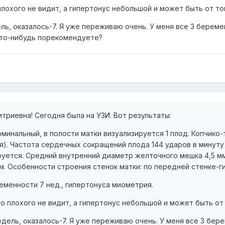
плохого не видит, а гипертонус небольшой и может быть от тог
ель, оказалось-7. Я уже переживаю очень. У меня все 3 береме
то-нибудь порекомендуете?
триевна! Сегодня была на УЗИ. Вот результаты:
минальный, в полости матки визуализируется 1 плод. Копчико-
ня). Частота сердечных сокращений плода 144 ударов в минуту
ется. Средний внутренний диаметр желточного мешка 4,5 мм. 
м. Особенности строения стенок матки: по передней стенке-г
еменности 7 нед., гипертонуса миометрия.
го плохого не видит, а гипертонус небольшой и может быть от 
едель, оказалось-7. Я уже переживаю очень. У меня все 3 бер