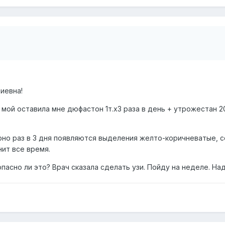
иевна!
ч мой оставила мне дюфастон 1т.х3 раза в день + утрожестан 2
рно раз в 3 дня появляются выделения желто-коричневатые, с
ит все время.
опасно ли это? Врач сказала сделать узи. Пойду на неделе. На