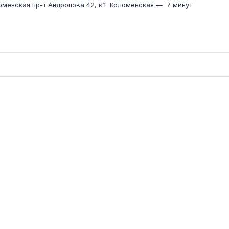
оменская пр-т Андропова 42, к.1
Коломенская
—
7 минут