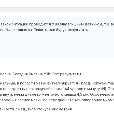
в такой ситуации проводится УЗИ влагалищным датчиком, т.е. 
не было тошноты. Пишите, как будут результаты.
евна! Сегодня была на УЗИ. Вот результаты:
альный, в полости матки визуализируется 1 плод. Копчико-тем
стота сердечных сокращений плода 144 ударов в минуту (N). Т
й внутренний диаметр желточного мешка 4,5 мм. Особенности п
строения стенок матки: по передней стенке-гипертонус миоме
енности 7 нед., гипертонуса миометрия.