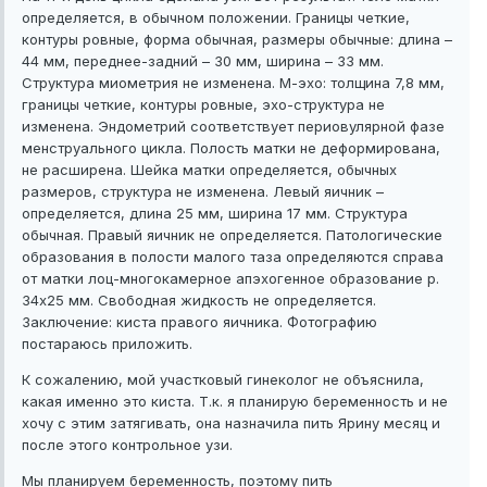
определяется, в обычном положении. Границы четкие,
контуры ровные, форма обычная, размеры обычные: длина –
44 мм, переднее-задний – 30 мм, ширина – 33 мм.
Структура миометрия не изменена. М-эхо: толщина 7,8 мм,
границы четкие, контуры ровные, эхо-структура не
изменена. Эндометрий соответствует периовулярной фазе
менструального цикла. Полость матки не деформирована,
не расширена. Шейка матки определяется, обычных
размеров, структура не изменена. Левый яичник –
определяется, длина 25 мм, ширина 17 мм. Структура
обычная. Правый яичник не определяется. Патологические
образования в полости малого таза определяются справа
от матки лоц-многокамерное апэхогенное образование р.
34х25 мм. Свободная жидкость не определяется.
Заключение: киста правого яичника. Фотографию
постараюсь приложить.
К сожалению, мой участковый гинеколог не объяснила,
какая именно это киста. Т.к. я планирую беременность и не
хочу с этим затягивать, она назначила пить Ярину месяц и
после этого контрольное узи.
Мы планируем беременность, поэтому пить