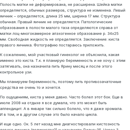
Полость матки не деформирована, не расширена. Шейка матки
определяется, обычных размеров, структура не изменена. Левый
яичник – определяется, длина 25 мм, ширина 17 мм. Структура
обычная. Правый яичник не определяется. Патологические
образования в полости малого таза определяются справа от
матки лоц-многокамерное апэхогенное образование р. 34х25
мм. Свободная жидкость не определяется. Заключение: киста
правого яичника. Фотографию постараюсь приложить.
К сожалению, мой участковый гинеколог не объяснила, какая
именно это киста. Т.к. я планирую беременность и не хочу с этим
затягивать, она назначила пить Ярину месяц и после этого
контрольное узи.
Мы планируем беременность, поэтому пить противозачаточные
средства не очень то и хочется.
По ощущениям, киста у меня давно. Часто болел этот бок. Еще в
июле 2008 на отдыхе я все думала, что это может быть
аппендицит. А в январе так сильно болело, что я даже хромала.
И в том, и в другом случае это было начало цикла.
И еще одно. Ок. 5 лет назад мне диагностировали кистозность
левого яичника (поликистоз?) и назначили Диане-35. Через 3