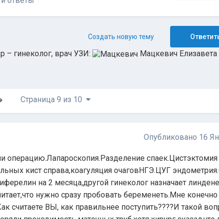
и ответы
Создать новую тему
Ответить
 – гинеколог, врач УЗИ:
Мацкевич Елизавета
Страница 9 из 10
Опубликовано
16 Я
ли операцию.Лапароскопия.Разделение спаек.Цистэктомия
альных кист справа,коагуляция очаговНГЭ.ЦУГ эндометрия
диферелин на 2 месяца,другой гинеколог назначает линден
считает,что нужно сразу пробовать беременеть.Мне конечн
ак считаете ВЫ, как правильнее поступить????И такой воп