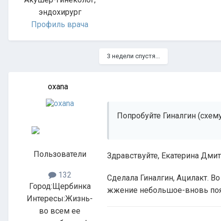
эндохирург
Профиль врача
3 недели спустя...
oxana
Попробуйте Гиналгин (схему
Пользователи
Здравствуйте, Екатерина Дми
132
Сделала Гиналгин, Ацилакт. В
Город:
Щербинка
жжение небольшое-вновь появ
Интересы:
Жизнь-
во всем ее