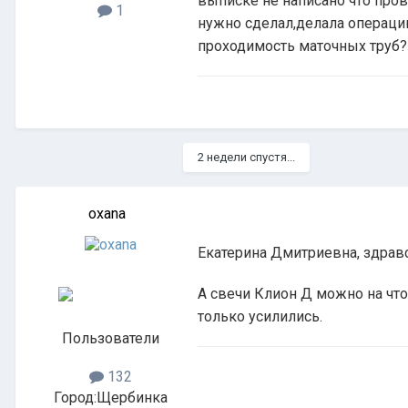
выписке не написано что пров
1
нужно сделал,делала операци
проходимость маточных труб?
2 недели спустя...
oxana
Екатерина Дмитриевна, здрав
А свечи Клион Д можно на что
только усилились.
Пользователи
132
Город:
Щербинка