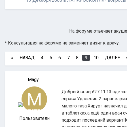
13 Декабря 2008
в
ЛАПАРОСКОПИЯ- вопросы 
На форуме отвечает акушер
* Консультация на форуме не заменяет визит к врачу.
НАЗАД
4
5
6
7
8
9
10
ДАЛЕЕ
Magy
Добрый вечер!27.11.13 сдела
справа.Удаление 2 параовари
малого таза.Хирург назначил 
в таблетках,а ещё один врач 
Пользователи
подходит последний вариант!К