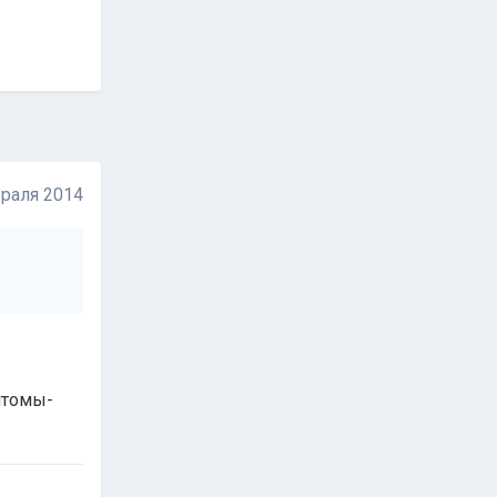
раля 2014
птомы-