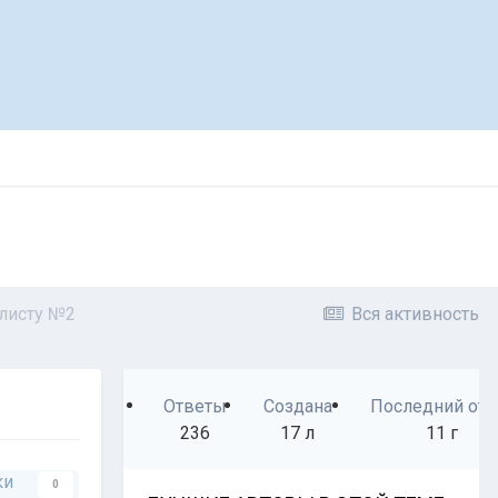
алисту №2
Вся активность
Ответы
Создана
Последний отв
236
17 л
11 г
ки
0