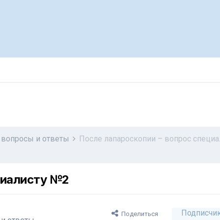
вопросы и ответы
После лапароскопии – вопрос специ
циалисту №2
Подписчи
Поделиться