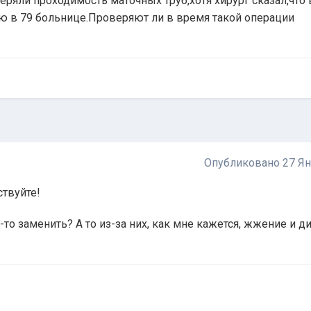
еряли проходимость маточных труб,хотя хирург сказал,что 
ю в 79 больнице.Проверяют ли в время такой операции
Опубликовано
27 Я
ствуйте!
-то заменить? А то из-за них, как мне кажется, жжение и 