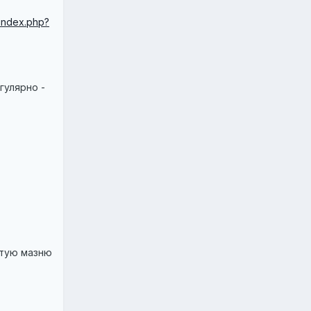
/index.php?
гулярно -
атую мазню