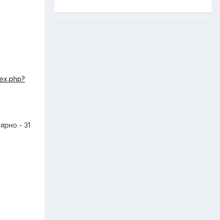
dex.php?
ярно - 31