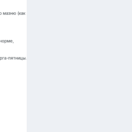
ю мазню (как
норме,
рга-пятницы.