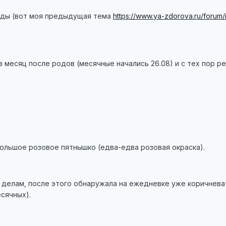
роды (вот моя предыдущая тема
https://www.ya-zdorova.ru/forum
з месяц после родов (месячные начались 26.08) и с тех пор ре
ольшое розовое пятнышко (едва-едва розовая окраска).
о делам, после этого обнаружала на ежедневке уже коричнев
есячных).