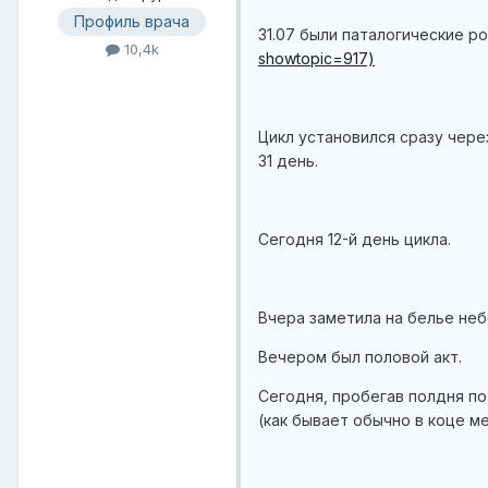
Профиль врача
31.07 были паталогические 
10,4k
showtopic=917)
Цикл установился сразу чере
31 день.
Сегодня 12-й день цикла.
Вчера заметила на белье неб
Вечером был половой акт.
Сегодня, пробегав полдня п
(как бывает обычно в коце м