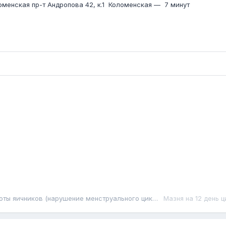
оменская пр-т Андропова 42, к.1
Коломенская
—
7 минут
ОВУЛЯЦИЯ. Нарушения работы яичников (нарушение менструального цикла) и стимуляция овуляции
Мазня на 12 день 