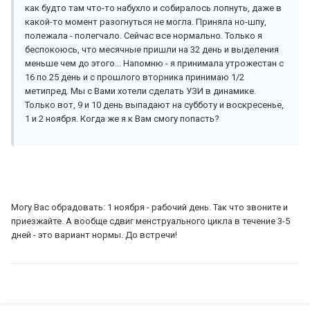
как будто там что-то набухло и собиралось лопнуть, даже в
какой-то момент разогнуться не могла. Приняла но-шпу,
полежала - полегчало. Сейчас все нормально. Только я
беспокоюсь, что месячные пришли на 32 день и выделения
меньше чем до этого... Напомню - я принимала утрожестан с
16 по 25 день и с прошлого вторника принимаю 1/2
метипред. Мы с Вами хотели сделать УЗИ в динамике.
Только вот, 9 и 10 день выпадают на субботу и воскресенье,
1 и 2 ноября. Когда же я к Вам смогу попасть?
Могу Вас обрадовать: 1 ноября - рабочий день. Так что звоните и
приезжайте. А вообще сдвиг менструального цикла в течение 3-5
дней - это вариант нормы. До встречи!