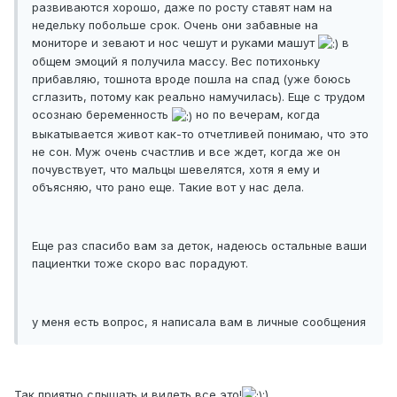
развиваются хорошо, даже по росту ставят нам на
недельку побольше срок. Очень они забавные на
мониторе и зевают и нос чешут и руками машут
в
общем эмоций я получила массу. Вес потихоньку
прибавляю, тошнота вроде пошла на спад (уже боюсь
сглазить, потому как реально намучилась). Еще с трудом
осознаю беременность
но по вечерам, когда
выкатывается живот как-то отчетливей понимаю, что это
не сон. Муж очень счастлив и все ждет, когда же он
почувствует, что мальцы шевелятся, хотя я ему и
объясняю, что рано еще. Такие вот у нас дела.
Еще раз спасибо вам за деток, надеюсь остальные ваши
пациентки тоже скоро вас порадуют.
у меня есть вопрос, я написала вам в личные сообщения
Так приятно слышать и видеть все это!
:)