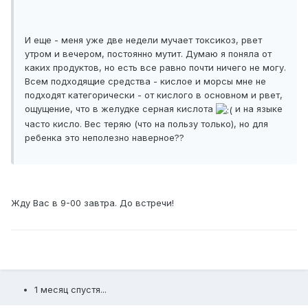
И еще - меня уже две недели мучает токсикоз, рвет
утром и вечером, постоянно мутит. Думаю я поняла от
каких продуктов, но есть все равно почти ничего не могу.
Всем подходящие средства - кислое и морсы мне не
подходят категорически - от кислого в основном и рвет,
ощущение, что в желудке серная кислота
и на языке
часто кисло. Вес теряю (что на пользу только), но для
ребенка это неполезно наверное??
Жду Вас в 9-00 завтра. До встречи!
1 месяц спустя...