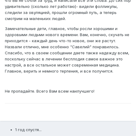
что Вы не сочли за труд, и написали все эти слова. До сих пор
удивительно (сколько лет работаю)- видели фолликулы,
следили за овуляцией, прошли огромный путь, а теперь
смотрим на маленьких людей.
Замечательные дети, главное, чтобы росли хорошими и
здоровыми людьми нового времени. Вам, конечно, скучать не
приходится - каждый день что-то новое, они же растут.
Назвали отлично, мне особенно "Савелий" понравилось.
Спасибо, что в своем сообщении даете также надежду всем,
поскольку сейчас в лечении бесплодия самое важное это
настрой, а все остальное может современная медицина.
Главное, верить и немного терпения, и все получится.
Не пропадайте. Всего Вам всем наилучшего!
1 год спустя...