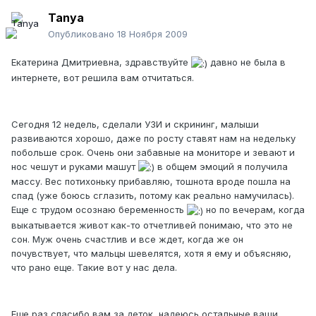
Tanya
Опубликовано
18 Ноября 2009
Екатерина Дмитриевна, здравствуйте
давно не была в
интернете, вот решила вам отчитаться.
Сегодня 12 недель, сделали УЗИ и скрининг, малыши
развиваются хорошо, даже по росту ставят нам на недельку
побольше срок. Очень они забавные на мониторе и зевают и
нос чешут и руками машут
в общем эмоций я получила
массу. Вес потихоньку прибавляю, тошнота вроде пошла на
спад (уже боюсь сглазить, потому как реально намучилась).
Еще с трудом осознаю беременность
но по вечерам, когда
выкатывается живот как-то отчетливей понимаю, что это не
сон. Муж очень счастлив и все ждет, когда же он
почувствует, что мальцы шевелятся, хотя я ему и объясняю,
что рано еще. Такие вот у нас дела.
Еще раз спасибо вам за деток, надеюсь остальные ваши