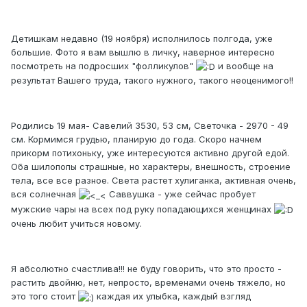
Детишкам недавно (19 ноября) исполнилось полгода, уже
большие. Фото я вам вышлю в личку, наверное интересно
посмотреть на подросших "фолликулов"
и вообще на
результат Вашего труда, такого нужного, такого неоценимого!!
Родились 19 мая- Савелий 3530, 53 см, Светочка - 2970 - 49
см. Кормимся грудью, планирую до года. Скоро начнем
прикорм потихоньку, уже интересуются активно другой едой.
Оба шилопопы страшные, но характеры, внешность, строение
тела, все все разное. Света растет хулиганка, активная очень,
вся солнечная
Саввушка - уже сейчас пробует
мужские чары на всех под руку попадающихся женщинах
очень любит учиться новому.
Я абсолютно счастлива!!! не буду говорить, что это просто -
растить двойню, нет, непросто, временами очень тяжело, но
это того стоит
каждая их улыбка, каждый взгляд