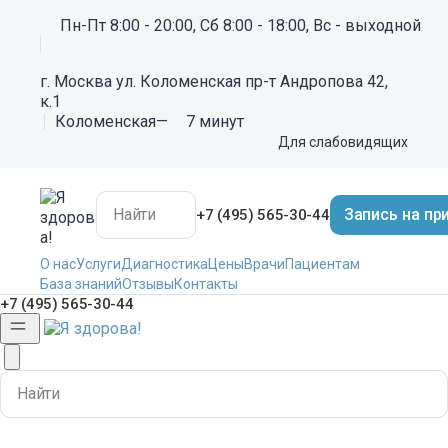
Для слабовидящих
Пн-Пт 8:00 - 20:00, Сб 8:00 - 18:00, Вс - выходной
Благодарность!
г. Москва ул. Коломенская пр-т Андропова 42,
к.1
Автор:
tomusik
Коломенская
—
7 минут
22 Апреля 2008
в
Отзывы
Для слабовидящих
* Консультация на форуме не заменяет визит к врачу.
Запись на пр
+7 (495) 565-30-44
tomusik
Опубликовано
22 Апреля 2008
О нас
Услуги
Диагностика
Цены
Врачи
Пациентам
Отзывы
Контакты
База знаний
+7 (495) 565-30-44
Добрый день!
Хочу поблагодарить Екатерину Дмитриевну,самого
лучшего врача,которого я встречала за свою жизнь.
Екатерина Дмитриевна-низкий поклон Вам,за
проделанную работу! Про Вас можно сказать,что Вы-