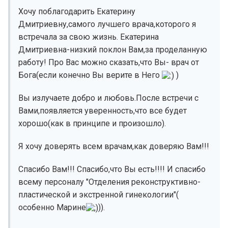
Хочу поблагодарить Екатерину
Дмитриевну,самого лучшего врача,которого я
встречала за свою жизнь. Екатерина
Дмитриевна-низкий поклон Вам,за проделанную
работу! Про Вас можно сказать,что Вы- врач от
Бога(если конечно Вы верите в Него
)
Вы излучаете добро и любовь.После встречи с
Вами,появляется уверенность,что все будет
хорошо(как в принципе и произошло).
Я хочу доверять всем врачам,как доверяю Вам!!!
Спасибо Вам!!! Спасибо,что Вы есть!!!! И спасибо
всему персоналу "Отделения реконструктивно-
пластической и экстренной гинекологии"(
особенно Марине
)).