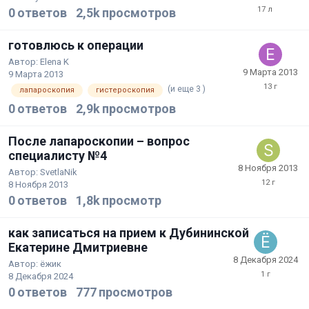
0
ответов
2,5k
просмотров
готовлюсь к операции
Автор:
Elena K
9 Марта 2013
9 Марта 2013
(и еще 3 )
лапароскопия
гистероскопия
0
ответов
2,9k
просмотров
После лапароскопии – вопрос
специалисту №4
8 Ноября 2013
Автор:
SvetlaNik
8 Ноября 2013
0
ответов
1,8k
просмотр
как записаться на прием к Дубининской
Екатерине Дмитриевне
8 Декабря 2024
Автор:
ёжик
8 Декабря 2024
0
ответов
777
просмотров