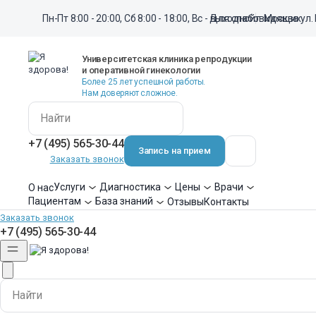
Для слабовидящих
Пн-Пт 8:00 - 20:00, Сб 8:00 - 18:00, Вс - выходной
Для слабовидящих
г. Москва ул
ЛАПАРОСКОПИЯ- вопросы и ответы
Здесь можно обсудить следующие темы: лапароскопия в
Университетская клиника репродукции
и оперативной гинекологии
гинекологии, лапароскопия яичников, лапароскопия маточных
Более 25 лет успешной работы.
труб, как сделать операцию быстро, лапароскопия в гинекологии
Нам доверяют сложное.
стоимость
+7 (495) 565-30-44
Создать новую тему
Запись на прием
Заказать звонок
Услуги
Диагностика
Цены
Врачи
О нас
Задайте вопрос врачу клиники
Пациентам
База знаний
Отзывы
Контакты
Заказать звонок
Отвечаем в течение 24–48 часов
+7 (495) 565-30-44
СОРТИРОВКА
НАЗАД
Страница 8 из 8
ДАЛЕЕ