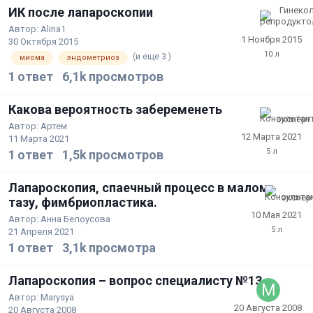
ИК после лапароскопии
Автор:
Alina1
1 Ноября 2015
30 Октября 2015
(и еще 3 )
миома
эндометриоз
1
ответ
6,1k
просмотров
Какова вероятность забеременеть
Автор:
Артем
12 Марта 2021
11 Марта 2021
1
ответ
1,5k
просмотров
Лапароскопия, спаечный процесс в малом
тазу, фимбриопластика.
10 Мая 2021
Автор:
Анна Белоусова
21 Апреля 2021
1
ответ
3,1k
просмотра
Лапароскопия – вопрос специалисту №13
Автор:
Marysya
20 Августа 2008
20 Августа 2008