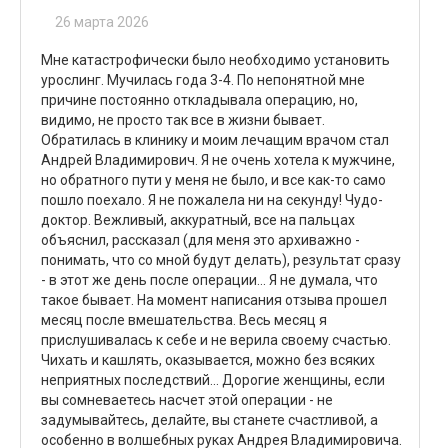
26 марта 2026
Мне катастрофически было необходимо установить
урослинг. Мучилась года 3-4. По непонятной мне
причине постоянно откладывала операцию, но,
видимо, не просто так все в жизни бывает.
Обратилась в клинику и моим лечащим врачом стал
Андрей Владимирович. Я не очень хотела к мужчине,
но обратного пути у меня не было, и все как-то само
пошло поехало. Я не пожалела ни на секунду! Чудо-
доктор. Вежливый, аккуратный, все на пальцах
объяснил, рассказал (для меня это архиважно -
понимать, что со мной будут делать), результат сразу
- в этот же день после операции... Я не думала, что
такое бывает. На момент написания отзыва прошел
месяц после вмешательства. Весь месяц я
прислушивалась к себе и не верила своему счастью.
Чихать и кашлять, оказывается, можно без всяких
неприятных последствий... Дорогие женщины, если
вы сомневаетесь насчет этой операции - не
задумывайтесь, делайте, вы станете счастливой, а
особенно в волшебных руках Андрея Владимировича.